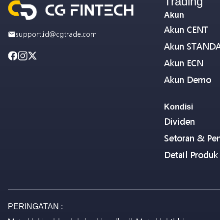
Trading
Akun
Akun CENT
support.id@cgtrade.com
Akun STAND
Akun ECN
Akun Demo
Kondisi
Dividen
Setoran & Pen
Detail Produk
PERINGATAN :