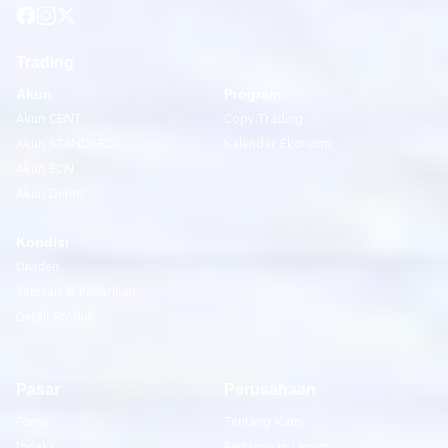
Trading
Akun
Program
Akun CENT
Copy Trading
Akun STANDARD
Kalender Ekonomi
Akun ECN
Akun Demo
Kondisi
Dividen
Setoran & Penarikan
Detail Produk
Pasar
Perusahaan
Forex
Tentang Kami
Indeks
Pertanyaan Umum