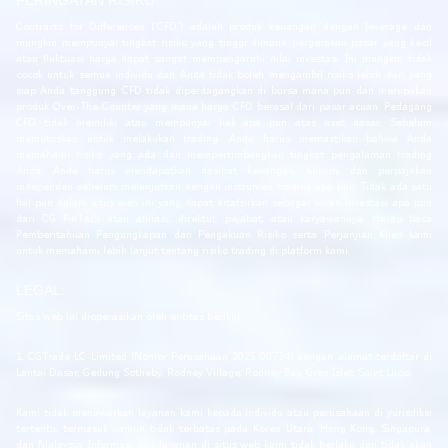
PERINGATAN RISIKO:
Contracts for Differences ('CFD') adalah produk keuangan dengan leverage dan
mungkin mempunyai tingkat risiko yang tinggi dimana pergerakan pasar yang kecil
atau fluktuasi harga dapat sangat mempengaruhi nilai investasi. Ini mungkin tidak
cocok untuk semua individu dan Anda tidak boleh mengambil risiko lebih dari yang
siap Anda tanggung. CFD tidak diperdagangkan di bursa mana pun dan merupakan
produk Over-The-Counter yang mana harga CFD berasal dari pasar acuan. Pedagang
CFD tidak memiliki atau mempunyai hak apa pun atas aset dasar. Sebelum
memutuskan untuk melakukan trading, Anda harus memastikan bahwa Anda
memahami risiko yang ada dan mempertimbangkan tingkat pengalaman trading
Anda. Anda harus mendapatkan nasihat keuangan, hukum, dan perpajakan
independen sebelum melanjutkan dengan instrumen trading apa pun. Tidak ada satu
hal pun dalam situs web ini yang dapat ditafsirkan sebagai saran investasi apa pun
dari CG FinTech atau afiliasi, direktur, pejabat, atau karyawannya. Harap baca
Pemberitahuan Pengungkapan dan Pengakuan Risiko serta Perjanjian Klien kami
untuk memahami lebih lanjut tentang risiko trading di platform kami.
LEGAL:
Situs web ini dioperasikan oleh entitas berikut:
1. CGTrade LC Limited (Nomor Perusahaan 2025-00724) dengan alamat terdaftar di
Lantai Dasar, Gedung Sotheby, Rodney Village, Rodney Bay, Gros-Islet, Saint Lucia.
Kami tidak menawarkan layanan kami kepada individu atau perusahaan di yurisdiksi
tertentu, termasuk namun tidak terbatas pada Korea Utara, Hong Kong, Singapura,
dan Malaysia. Informasi dan layanan di situs web kami tidak berlaku dan tidak akan