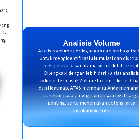
art,
yang
yata,
ang
Analisis Volume
Analisis volume perdagangan dari berbagai su
untuk mengidentifikasi akumulasi dan distrib
oleh pelaku pasar utama secara lebih akurat
Dilengkapi dengan lebih dari 70 alat analisi
volume, termasuk Volume Profile, Cluster Cha
dan Heatmap, ATAS membantu Anda memaha
struktur pasar, mengidentifikasi level harga
penting, serta menemukan potensi area
pembalikan tren.