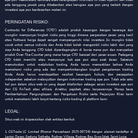
ada tanggung jawab yang dibebankan atas kerugian apa pun yang terkait dengan
investasi apa pun berdasarkan materi ini.
PERINGATAN RISIKO:
Contracts for Differences ('CFD') adalah produk keuangan dengan leverage dan
mungkin mempunyai tingkat risiko yang tinggi dimana pergerakan pasar yang kecil
atau fluktuasi harga dapat sangat mempengaruhi nilai investasi. Ini mungkin tidak
cocok untuk semua individu dan Anda tidak boleh mengambil risiko lebih dari yang
siap Anda tanggung. CFD tidak diperdagangkan di bursa mana pun dan merupakan
produk Over-The-Counter yang mana harga CFD berasal dari pasar acuan. Pedagang
CFD tidak memiliki atau mempunyai hak apa pun atas aset dasar. Sebelum
memutuskan untuk melakukan trading, Anda harus memastikan bahwa Anda
memahami risiko yang ada dan mempertimbangkan tingkat pengalaman trading
Anda. Anda harus mendapatkan nasihat keuangan, hukum, dan perpajakan
independen sebelum melanjutkan dengan instrumen trading apa pun. Tidak ada satu
hal pun dalam situs web ini yang dapat ditafsirkan sebagai saran investasi apa pun
dari CG FinTech atau afiliasi, direktur, pejabat, atau karyawannya. Harap baca
Pemberitahuan Pengungkapan dan Pengakuan Risiko serta Perjanjian Klien kami
untuk memahami lebih lanjut tentang risiko trading di platform kami.
LEGAL:
Situs web ini dioperasikan oleh entitas berikut:
1. CGTrade LC Limited (Nomor Perusahaan 2025-00724) dengan alamat terdaftar di
Lantai Dasar, Gedung Sotheby, Rodney Village, Rodney Bay, Gros-Islet, Saint Lucia.