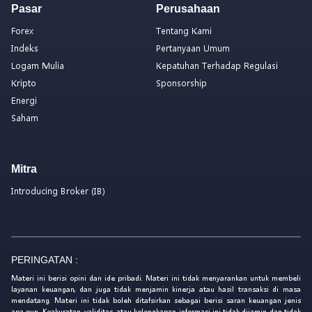
Pasar
Perusahaan
Forex
Tentang Kami
Indeks
Pertanyaan Umum
Logam Mulia
Kepatuhan Terhadap Regulasi
Kripto
Sponsorship
Energi
Saham
Mitra
Introducing Broker (IB)
PERINGATAN :
Materi ini berisi opini dan ide pribadi. Materi ini tidak menyarankan untuk membeli
layanan keuangan, dan juga tidak menjamin kinerja atau hasil transaksi di masa
mendatang. Materi ini tidak boleh ditafsirkan sebagai berisi saran keuangan jenis
apa pun. Keakuratan, validitas, atau kelengkapan informasi ini tidak dijamin dan tidak