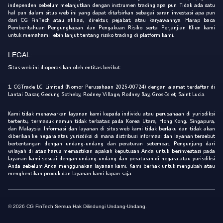
independen sebelum melanjutkan dengan instrumen trading apa pun. Tidak ada satu
hal pun dalam situs web ini yang dapat ditafsirkan sebagai saran investasi apa pun
dari CG FinTech atau afiliasi, direktur, pejabat, atau karyawannya. Harap baca
Pemberitahuan Pengungkapan dan Pengakuan Risiko serta Perjanjian Klien kami
untuk memahami lebih lanjut tentang risiko trading di platform kami.
LEGAL:
Situs web ini dioperasikan oleh entitas berikut:
1. CGTrade LC Limited (Nomor Perusahaan 2025-00724) dengan alamat terdaftar di
Lantai Dasar, Gedung Sotheby, Rodney Village, Rodney Bay, Gros-Islet, Saint Lucia.
Kami tidak menawarkan layanan kami kepada individu atau perusahaan di yurisdiksi
tertentu, termasuk namun tidak terbatas pada Korea Utara, Hong Kong, Singapura,
dan Malaysia. Informasi dan layanan di situs web kami tidak berlaku dan tidak akan
diberikan ke negara atau yurisdiksi di mana distribusi informasi dan layanan tersebut
bertentangan dengan undang-undang dan peraturan setempat. Pengunjung dari
wilayah di atas harus memastikan apakah keputusan Anda untuk berinvestasi pada
layanan kami sesuai dengan undang-undang dan peraturan di negara atau yurisdiksi
Anda sebelum Anda menggunakan layanan kami. Kami berhak untuk mengubah atau
menghentikan produk dan layanan kami kapan saja.
© 2026 CG FinTech Semua Hak Dilindungi Undang-Undang.