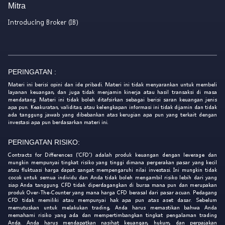
Mitra
Introducing Broker (IB)
PERINGATAN :
Materi ini berisi opini dan ide pribadi. Materi ini tidak menyarankan untuk membeli
layanan keuangan, dan juga tidak menjamin kinerja atau hasil transaksi di masa
mendatang. Materi ini tidak boleh ditafsirkan sebagai berisi saran keuangan jenis
apa pun. Keakuratan, validitas, atau kelengkapan informasi ini tidak dijamin dan tidak
ada tanggung jawab yang dibebankan atas kerugian apa pun yang terkait dengan
investasi apa pun berdasarkan materi ini.
PERINGATAN RISIKO:
Contracts for Differences ('CFD') adalah produk keuangan dengan leverage dan
mungkin mempunyai tingkat risiko yang tinggi dimana pergerakan pasar yang kecil
atau fluktuasi harga dapat sangat mempengaruhi nilai investasi. Ini mungkin tidak
cocok untuk semua individu dan Anda tidak boleh mengambil risiko lebih dari yang
siap Anda tanggung. CFD tidak diperdagangkan di bursa mana pun dan merupakan
produk Over-The-Counter yang mana harga CFD berasal dari pasar acuan. Pedagang
CFD tidak memiliki atau mempunyai hak apa pun atas aset dasar. Sebelum
memutuskan untuk melakukan trading, Anda harus memastikan bahwa Anda
memahami risiko yang ada dan mempertimbangkan tingkat pengalaman trading
Anda. Anda harus mendapatkan nasihat keuangan, hukum, dan perpajakan