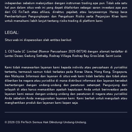
independen sebelum melanjutkan dengan instrumen trading apa pun. Tidak ada satu
hal pun dalam situs web ini yang dapat ditafsirkan sebagai saran investasi apa pun
dari CG FinTech atau afiliasi, direktur, pejabat, atau karyawannya. Harap baca
Pemberitahuan Pengungkapan dan Pengakuan Risiko serta Perjanjian Klien kami
untuk memahami lebih lanjut tentang risiko trading di platform kami.
LEGAL:
Situs web ini dioperasikan oleh entitas berikut:
1. CGTrade LC Limited (Nomor Perusahaan 2025-00724) dengan alamat terdaftar di
Lantai Dasar, Gedung Sotheby, Rodney Village, Rodney Bay, Gros-Islet, Saint Lucia.
Kami tidak menawarkan layanan kami kepada individu atau perusahaan di yurisdiksi
tertentu, termasuk namun tidak terbatas pada Korea Utara, Hong Kong, Singapura,
dan Malaysia. Informasi dan layanan di situs web kami tidak berlaku dan tidak akan
diberikan ke negara atau yurisdiksi di mana distribusi informasi dan layanan tersebut
bertentangan dengan undang-undang dan peraturan setempat. Pengunjung dari
wilayah di atas harus memastikan apakah keputusan Anda untuk berinvestasi pada
layanan kami sesuai dengan undang-undang dan peraturan di negara atau yurisdiksi
Anda sebelum Anda menggunakan layanan kami. Kami berhak untuk mengubah atau
menghentikan produk dan layanan kami kapan saja.
© 2026 CG FinTech Semua Hak Dilindungi Undang-Undang.