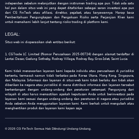
independen sebelum melanjutkan dengan instrumen trading apa pun. Tidak ada satu
hal pun dalam situs web ini yang dapat ditafsirkan sebagai saran investasi apa pun
dari CG FinTech atau afiliasi, direktur, pejabat, atau karyawannya. Harap baca
Pemberitahuan Pengungkapan dan Pengakuan Risiko serta Perjanjian Klien kami
untuk memahami lebih lanjut tentang risiko trading di platform kami.
LEGAL:
Situs web ini dioperasikan oleh entitas berikut:
1. CGTrade LC Limited (Nomor Perusahaan 2025-00724) dengan alamat terdaftar di
Lantai Dasar, Gedung Sotheby, Rodney Village, Rodney Bay, Gros-Islet, Saint Lucia.
Kami tidak menawarkan layanan kami kepada individu atau perusahaan di yurisdiksi
tertentu, termasuk namun tidak terbatas pada Korea Utara, Hong Kong, Singapura,
dan Malaysia. Informasi dan layanan di situs web kami tidak berlaku dan tidak akan
diberikan ke negara atau yurisdiksi di mana distribusi informasi dan layanan tersebut
bertentangan dengan undang-undang dan peraturan setempat. Pengunjung dari
wilayah di atas harus memastikan apakah keputusan Anda untuk berinvestasi pada
layanan kami sesuai dengan undang-undang dan peraturan di negara atau yurisdiksi
Anda sebelum Anda menggunakan layanan kami. Kami berhak untuk mengubah atau
menghentikan produk dan layanan kami kapan saja.
© 2026 CG FinTech Semua Hak Dilindungi Undang-Undang.