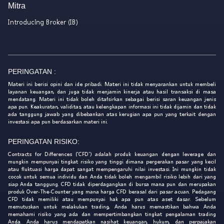
Mitra
Introducing Broker (IB)
PERINGATAN :
Materi ini berisi opini dan ide pribadi. Materi ini tidak menyarankan untuk membeli
layanan keuangan, dan juga tidak menjamin kinerja atau hasil transaksi di masa
mendatang. Materi ini tidak boleh ditafsirkan sebagai berisi saran keuangan jenis
apa pun. Keakuratan, validitas, atau kelengkapan informasi ini tidak dijamin dan tidak
ada tanggung jawab yang dibebankan atas kerugian apa pun yang terkait dengan
investasi apa pun berdasarkan materi ini.
PERINGATAN RISIKO:
Contracts for Differences ('CFD') adalah produk keuangan dengan leverage dan
mungkin mempunyai tingkat risiko yang tinggi dimana pergerakan pasar yang kecil
atau fluktuasi harga dapat sangat mempengaruhi nilai investasi. Ini mungkin tidak
cocok untuk semua individu dan Anda tidak boleh mengambil risiko lebih dari yang
siap Anda tanggung. CFD tidak diperdagangkan di bursa mana pun dan merupakan
produk Over-The-Counter yang mana harga CFD berasal dari pasar acuan. Pedagang
CFD tidak memiliki atau mempunyai hak apa pun atas aset dasar. Sebelum
memutuskan untuk melakukan trading, Anda harus memastikan bahwa Anda
memahami risiko yang ada dan mempertimbangkan tingkat pengalaman trading
Anda. Anda harus mendapatkan nasihat keuangan, hukum, dan perpajakan