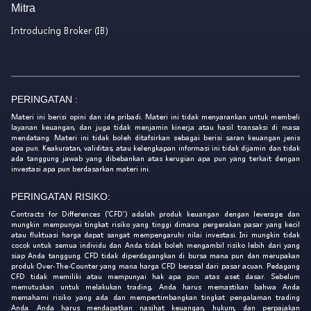
Mitra
Introducing Broker (IB)
PERINGATAN :
Materi ini berisi opini dan ide pribadi. Materi ini tidak menyarankan untuk membeli
layanan keuangan, dan juga tidak menjamin kinerja atau hasil transaksi di masa
mendatang. Materi ini tidak boleh ditafsirkan sebagai berisi saran keuangan jenis
apa pun. Keakuratan, validitas, atau kelengkapan informasi ini tidak dijamin dan tidak
ada tanggung jawab yang dibebankan atas kerugian apa pun yang terkait dengan
investasi apa pun berdasarkan materi ini.
PERINGATAN RISIKO:
Contracts for Differences ('CFD') adalah produk keuangan dengan leverage dan
mungkin mempunyai tingkat risiko yang tinggi dimana pergerakan pasar yang kecil
atau fluktuasi harga dapat sangat mempengaruhi nilai investasi. Ini mungkin tidak
cocok untuk semua individu dan Anda tidak boleh mengambil risiko lebih dari yang
siap Anda tanggung. CFD tidak diperdagangkan di bursa mana pun dan merupakan
produk Over-The-Counter yang mana harga CFD berasal dari pasar acuan. Pedagang
CFD tidak memiliki atau mempunyai hak apa pun atas aset dasar. Sebelum
memutuskan untuk melakukan trading, Anda harus memastikan bahwa Anda
memahami risiko yang ada dan mempertimbangkan tingkat pengalaman trading
Anda. Anda harus mendapatkan nasihat keuangan, hukum, dan perpajakan