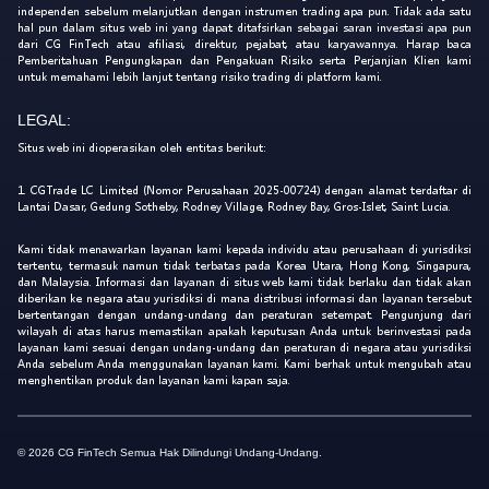
independen sebelum melanjutkan dengan instrumen trading apa pun. Tidak ada satu
hal pun dalam situs web ini yang dapat ditafsirkan sebagai saran investasi apa pun
dari CG FinTech atau afiliasi, direktur, pejabat, atau karyawannya. Harap baca
Pemberitahuan Pengungkapan dan Pengakuan Risiko serta Perjanjian Klien kami
untuk memahami lebih lanjut tentang risiko trading di platform kami.
LEGAL:
Situs web ini dioperasikan oleh entitas berikut:
1. CGTrade LC Limited (Nomor Perusahaan 2025-00724) dengan alamat terdaftar di
Lantai Dasar, Gedung Sotheby, Rodney Village, Rodney Bay, Gros-Islet, Saint Lucia.
Kami tidak menawarkan layanan kami kepada individu atau perusahaan di yurisdiksi
tertentu, termasuk namun tidak terbatas pada Korea Utara, Hong Kong, Singapura,
dan Malaysia. Informasi dan layanan di situs web kami tidak berlaku dan tidak akan
diberikan ke negara atau yurisdiksi di mana distribusi informasi dan layanan tersebut
bertentangan dengan undang-undang dan peraturan setempat. Pengunjung dari
wilayah di atas harus memastikan apakah keputusan Anda untuk berinvestasi pada
layanan kami sesuai dengan undang-undang dan peraturan di negara atau yurisdiksi
Anda sebelum Anda menggunakan layanan kami. Kami berhak untuk mengubah atau
menghentikan produk dan layanan kami kapan saja.
© 2026 CG FinTech Semua Hak Dilindungi Undang-Undang.