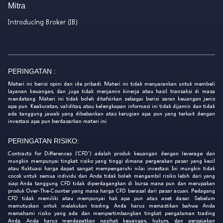
Mitra
Introducing Broker (IB)
PERINGATAN :
Materi ini berisi opini dan ide pribadi. Materi ini tidak menyarankan untuk membeli
layanan keuangan, dan juga tidak menjamin kinerja atau hasil transaksi di masa
mendatang. Materi ini tidak boleh ditafsirkan sebagai berisi saran keuangan jenis
apa pun. Keakuratan, validitas, atau kelengkapan informasi ini tidak dijamin dan tidak
ada tanggung jawab yang dibebankan atas kerugian apa pun yang terkait dengan
investasi apa pun berdasarkan materi ini.
PERINGATAN RISIKO:
Contracts for Differences ('CFD') adalah produk keuangan dengan leverage dan
mungkin mempunyai tingkat risiko yang tinggi dimana pergerakan pasar yang kecil
atau fluktuasi harga dapat sangat mempengaruhi nilai investasi. Ini mungkin tidak
cocok untuk semua individu dan Anda tidak boleh mengambil risiko lebih dari yang
siap Anda tanggung. CFD tidak diperdagangkan di bursa mana pun dan merupakan
produk Over-The-Counter yang mana harga CFD berasal dari pasar acuan. Pedagang
CFD tidak memiliki atau mempunyai hak apa pun atas aset dasar. Sebelum
memutuskan untuk melakukan trading, Anda harus memastikan bahwa Anda
memahami risiko yang ada dan mempertimbangkan tingkat pengalaman trading
Anda. Anda harus mendapatkan nasihat keuangan, hukum, dan perpajakan