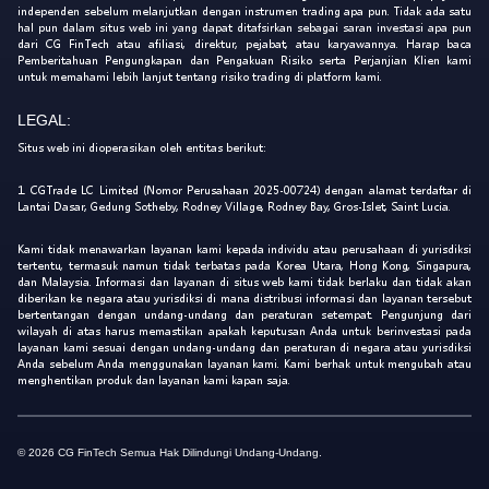
independen sebelum melanjutkan dengan instrumen trading apa pun. Tidak ada satu
hal pun dalam situs web ini yang dapat ditafsirkan sebagai saran investasi apa pun
dari CG FinTech atau afiliasi, direktur, pejabat, atau karyawannya. Harap baca
Pemberitahuan Pengungkapan dan Pengakuan Risiko serta Perjanjian Klien kami
untuk memahami lebih lanjut tentang risiko trading di platform kami.
LEGAL:
Situs web ini dioperasikan oleh entitas berikut:
1. CGTrade LC Limited (Nomor Perusahaan 2025-00724) dengan alamat terdaftar di
Lantai Dasar, Gedung Sotheby, Rodney Village, Rodney Bay, Gros-Islet, Saint Lucia.
Kami tidak menawarkan layanan kami kepada individu atau perusahaan di yurisdiksi
tertentu, termasuk namun tidak terbatas pada Korea Utara, Hong Kong, Singapura,
dan Malaysia. Informasi dan layanan di situs web kami tidak berlaku dan tidak akan
diberikan ke negara atau yurisdiksi di mana distribusi informasi dan layanan tersebut
bertentangan dengan undang-undang dan peraturan setempat. Pengunjung dari
wilayah di atas harus memastikan apakah keputusan Anda untuk berinvestasi pada
layanan kami sesuai dengan undang-undang dan peraturan di negara atau yurisdiksi
Anda sebelum Anda menggunakan layanan kami. Kami berhak untuk mengubah atau
menghentikan produk dan layanan kami kapan saja.
© 2026 CG FinTech Semua Hak Dilindungi Undang-Undang.