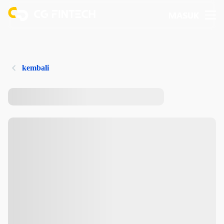
MASUK
kembali