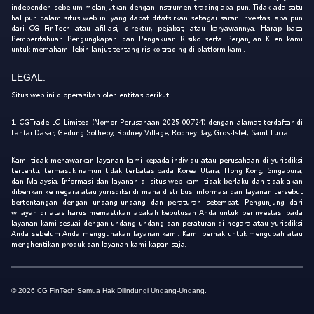
independen sebelum melanjutkan dengan instrumen trading apa pun. Tidak ada satu
hal pun dalam situs web ini yang dapat ditafsirkan sebagai saran investasi apa pun
dari CG FinTech atau afiliasi, direktur, pejabat, atau karyawannya. Harap baca
Pemberitahuan Pengungkapan dan Pengakuan Risiko serta Perjanjian Klien kami
untuk memahami lebih lanjut tentang risiko trading di platform kami.
LEGAL:
Situs web ini dioperasikan oleh entitas berikut:
1. CGTrade LC Limited (Nomor Perusahaan 2025-00724) dengan alamat terdaftar di
Lantai Dasar, Gedung Sotheby, Rodney Village, Rodney Bay, Gros-Islet, Saint Lucia.
Kami tidak menawarkan layanan kami kepada individu atau perusahaan di yurisdiksi
tertentu, termasuk namun tidak terbatas pada Korea Utara, Hong Kong, Singapura,
dan Malaysia. Informasi dan layanan di situs web kami tidak berlaku dan tidak akan
diberikan ke negara atau yurisdiksi di mana distribusi informasi dan layanan tersebut
bertentangan dengan undang-undang dan peraturan setempat. Pengunjung dari
wilayah di atas harus memastikan apakah keputusan Anda untuk berinvestasi pada
layanan kami sesuai dengan undang-undang dan peraturan di negara atau yurisdiksi
Anda sebelum Anda menggunakan layanan kami. Kami berhak untuk mengubah atau
menghentikan produk dan layanan kami kapan saja.
© 2026 CG FinTech Semua Hak Dilindungi Undang-Undang.