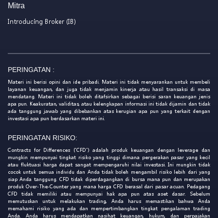
Mitra
Introducing Broker (IB)
PERINGATAN :
Materi ini berisi opini dan ide pribadi. Materi ini tidak menyarankan untuk membeli
layanan keuangan, dan juga tidak menjamin kinerja atau hasil transaksi di masa
mendatang. Materi ini tidak boleh ditafsirkan sebagai berisi saran keuangan jenis
apa pun. Keakuratan, validitas, atau kelengkapan informasi ini tidak dijamin dan tidak
ada tanggung jawab yang dibebankan atas kerugian apa pun yang terkait dengan
investasi apa pun berdasarkan materi ini.
PERINGATAN RISIKO:
Contracts for Differences ('CFD') adalah produk keuangan dengan leverage dan
mungkin mempunyai tingkat risiko yang tinggi dimana pergerakan pasar yang kecil
atau fluktuasi harga dapat sangat mempengaruhi nilai investasi. Ini mungkin tidak
cocok untuk semua individu dan Anda tidak boleh mengambil risiko lebih dari yang
siap Anda tanggung. CFD tidak diperdagangkan di bursa mana pun dan merupakan
produk Over-The-Counter yang mana harga CFD berasal dari pasar acuan. Pedagang
CFD tidak memiliki atau mempunyai hak apa pun atas aset dasar. Sebelum
memutuskan untuk melakukan trading, Anda harus memastikan bahwa Anda
memahami risiko yang ada dan mempertimbangkan tingkat pengalaman trading
Anda. Anda harus mendapatkan nasihat keuangan, hukum, dan perpajakan