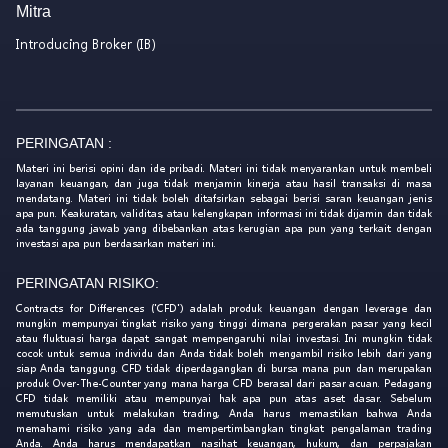
Mitra
Introducing Broker (IB)
PERINGATAN :
Materi ini berisi opini dan ide pribadi. Materi ini tidak menyarankan untuk membeli
layanan keuangan, dan juga tidak menjamin kinerja atau hasil transaksi di masa
mendatang. Materi ini tidak boleh ditafsirkan sebagai berisi saran keuangan jenis
apa pun. Keakuratan, validitas, atau kelengkapan informasi ini tidak dijamin dan tidak
ada tanggung jawab yang dibebankan atas kerugian apa pun yang terkait dengan
investasi apa pun berdasarkan materi ini.
PERINGATAN RISIKO:
Contracts for Differences ('CFD') adalah produk keuangan dengan leverage dan
mungkin mempunyai tingkat risiko yang tinggi dimana pergerakan pasar yang kecil
atau fluktuasi harga dapat sangat mempengaruhi nilai investasi. Ini mungkin tidak
cocok untuk semua individu dan Anda tidak boleh mengambil risiko lebih dari yang
siap Anda tanggung. CFD tidak diperdagangkan di bursa mana pun dan merupakan
produk Over-The-Counter yang mana harga CFD berasal dari pasar acuan. Pedagang
CFD tidak memiliki atau mempunyai hak apa pun atas aset dasar. Sebelum
memutuskan untuk melakukan trading, Anda harus memastikan bahwa Anda
memahami risiko yang ada dan mempertimbangkan tingkat pengalaman trading
Anda. Anda harus mendapatkan nasihat keuangan, hukum, dan perpajakan