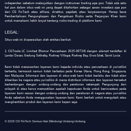
independen sebelum melanjutkan dengan instrumen trading apa pun. Tidak ada satu
hal pun dalam situs web ini yang dapat ditafsirkan sebagai saran investasi apa pun
dari CG FinTech atau afiliasi, direktur, pejabat, atau karyawannya. Harap baca
Pemberitahuan Pengungkapan dan Pengakuan Risiko serta Perjanjian Klien kami
untuk memahami lebih lanjut tentang risiko trading di platform kami.
LEGAL:
Situs web ini dioperasikan oleh entitas berikut:
1. CGTrade LC Limited (Nomor Perusahaan 2025-00724) dengan alamat terdaftar di
Lantai Dasar, Gedung Sotheby, Rodney Village, Rodney Bay, Gros-Islet, Saint Lucia.
Kami tidak menawarkan layanan kami kepada individu atau perusahaan di yurisdiksi
tertentu, termasuk namun tidak terbatas pada Korea Utara, Hong Kong, Singapura,
dan Malaysia. Informasi dan layanan di situs web kami tidak berlaku dan tidak akan
diberikan ke negara atau yurisdiksi di mana distribusi informasi dan layanan tersebut
bertentangan dengan undang-undang dan peraturan setempat. Pengunjung dari
wilayah di atas harus memastikan apakah keputusan Anda untuk berinvestasi pada
layanan kami sesuai dengan undang-undang dan peraturan di negara atau yurisdiksi
Anda sebelum Anda menggunakan layanan kami. Kami berhak untuk mengubah atau
menghentikan produk dan layanan kami kapan saja.
© 2026 CG FinTech Semua Hak Dilindungi Undang-Undang.