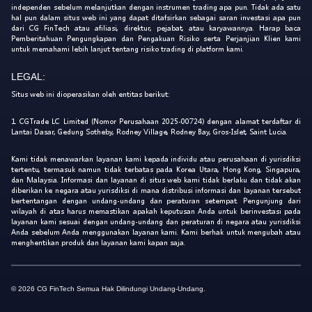
independen sebelum melanjutkan dengan instrumen trading apa pun. Tidak ada satu
hal pun dalam situs web ini yang dapat ditafsirkan sebagai saran investasi apa pun
dari CG FinTech atau afiliasi, direktur, pejabat, atau karyawannya. Harap baca
Pemberitahuan Pengungkapan dan Pengakuan Risiko serta Perjanjian Klien kami
untuk memahami lebih lanjut tentang risiko trading di platform kami.
LEGAL:
Situs web ini dioperasikan oleh entitas berikut:
1. CGTrade LC Limited (Nomor Perusahaan 2025-00724) dengan alamat terdaftar di
Lantai Dasar, Gedung Sotheby, Rodney Village, Rodney Bay, Gros-Islet, Saint Lucia.
Kami tidak menawarkan layanan kami kepada individu atau perusahaan di yurisdiksi
tertentu, termasuk namun tidak terbatas pada Korea Utara, Hong Kong, Singapura,
dan Malaysia. Informasi dan layanan di situs web kami tidak berlaku dan tidak akan
diberikan ke negara atau yurisdiksi di mana distribusi informasi dan layanan tersebut
bertentangan dengan undang-undang dan peraturan setempat. Pengunjung dari
wilayah di atas harus memastikan apakah keputusan Anda untuk berinvestasi pada
layanan kami sesuai dengan undang-undang dan peraturan di negara atau yurisdiksi
Anda sebelum Anda menggunakan layanan kami. Kami berhak untuk mengubah atau
menghentikan produk dan layanan kami kapan saja.
© 2026 CG FinTech Semua Hak Dilindungi Undang-Undang.