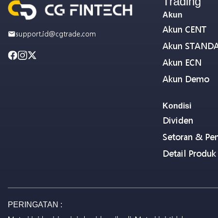
Trading
Akun
Akun CENT
support.id@cgtrade.com
Akun STAND
Akun ECN
Akun Demo
Kondisi
Dividen
Setoran & Pen
Detail Produk
PERINGATAN :