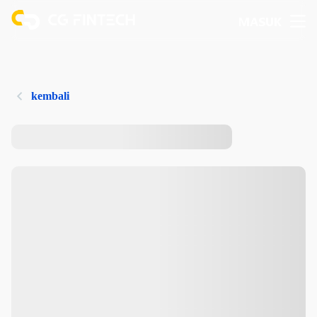
MASUK
kembali