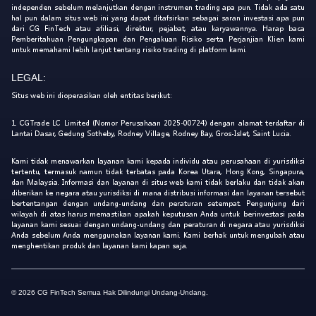
independen sebelum melanjutkan dengan instrumen trading apa pun. Tidak ada satu
hal pun dalam situs web ini yang dapat ditafsirkan sebagai saran investasi apa pun
dari CG FinTech atau afiliasi, direktur, pejabat, atau karyawannya. Harap baca
Pemberitahuan Pengungkapan dan Pengakuan Risiko serta Perjanjian Klien kami
untuk memahami lebih lanjut tentang risiko trading di platform kami.
LEGAL:
Situs web ini dioperasikan oleh entitas berikut:
1. CGTrade LC Limited (Nomor Perusahaan 2025-00724) dengan alamat terdaftar di
Lantai Dasar, Gedung Sotheby, Rodney Village, Rodney Bay, Gros-Islet, Saint Lucia.
Kami tidak menawarkan layanan kami kepada individu atau perusahaan di yurisdiksi
tertentu, termasuk namun tidak terbatas pada Korea Utara, Hong Kong, Singapura,
dan Malaysia. Informasi dan layanan di situs web kami tidak berlaku dan tidak akan
diberikan ke negara atau yurisdiksi di mana distribusi informasi dan layanan tersebut
bertentangan dengan undang-undang dan peraturan setempat. Pengunjung dari
wilayah di atas harus memastikan apakah keputusan Anda untuk berinvestasi pada
layanan kami sesuai dengan undang-undang dan peraturan di negara atau yurisdiksi
Anda sebelum Anda menggunakan layanan kami. Kami berhak untuk mengubah atau
menghentikan produk dan layanan kami kapan saja.
© 2026 CG FinTech Semua Hak Dilindungi Undang-Undang.