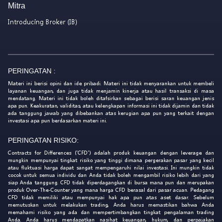
Mitra
Introducing Broker (IB)
PERINGATAN :
Materi ini berisi opini dan ide pribadi. Materi ini tidak menyarankan untuk membeli
layanan keuangan, dan juga tidak menjamin kinerja atau hasil transaksi di masa
mendatang. Materi ini tidak boleh ditafsirkan sebagai berisi saran keuangan jenis
apa pun. Keakuratan, validitas, atau kelengkapan informasi ini tidak dijamin dan tidak
ada tanggung jawab yang dibebankan atas kerugian apa pun yang terkait dengan
investasi apa pun berdasarkan materi ini.
PERINGATAN RISIKO:
Contracts for Differences ('CFD') adalah produk keuangan dengan leverage dan
mungkin mempunyai tingkat risiko yang tinggi dimana pergerakan pasar yang kecil
atau fluktuasi harga dapat sangat mempengaruhi nilai investasi. Ini mungkin tidak
cocok untuk semua individu dan Anda tidak boleh mengambil risiko lebih dari yang
siap Anda tanggung. CFD tidak diperdagangkan di bursa mana pun dan merupakan
produk Over-The-Counter yang mana harga CFD berasal dari pasar acuan. Pedagang
CFD tidak memiliki atau mempunyai hak apa pun atas aset dasar. Sebelum
memutuskan untuk melakukan trading, Anda harus memastikan bahwa Anda
memahami risiko yang ada dan mempertimbangkan tingkat pengalaman trading
Anda. Anda harus mendapatkan nasihat keuangan, hukum, dan perpajakan