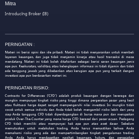
Mitra
Introducing Broker (IB)
PERINGATAN :
Materi ini berisi opini dan ide pribadi. Materi ini tidak menyarankan untuk membeli
layanan keuangan, dan juga tidak menjamin kinerja atau hasil transaksi di masa
mendatang. Materi ini tidak boleh ditafsirkan sebagai berisi saran keuangan jenis
apa pun. Keakuratan, validitas, atau kelengkapan informasi ini tidak dijamin dan tidak
ada tanggung jawab yang dibebankan atas kerugian apa pun yang terkait dengan
investasi apa pun berdasarkan materi ini.
PERINGATAN RISIKO:
Contracts for Differences ('CFD') adalah produk keuangan dengan leverage dan
mungkin mempunyai tingkat risiko yang tinggi dimana pergerakan pasar yang kecil
atau fluktuasi harga dapat sangat mempengaruhi nilai investasi. Ini mungkin tidak
cocok untuk semua individu dan Anda tidak boleh mengambil risiko lebih dari yang
siap Anda tanggung. CFD tidak diperdagangkan di bursa mana pun dan merupakan
produk Over-The-Counter yang mana harga CFD berasal dari pasar acuan. Pedagang
CFD tidak memiliki atau mempunyai hak apa pun atas aset dasar. Sebelum
memutuskan untuk melakukan trading, Anda harus memastikan bahwa Anda
memahami risiko yang ada dan mempertimbangkan tingkat pengalaman trading
Anda. Anda harus mendapatkan nasihat keuangan, hukum, dan perpajakan