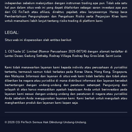
independen sebelum melanjutkan dengan instrumen trading apa pun. Tidak ada satu
hal pun dalam situs web ini yang dapat ditafsirkan sebagai saran investasi apa pun
dari CG FinTech atau afiliasi, direktur, pejabat, atau karyawannya. Harap baca
Pemberitahuan Pengungkapan dan Pengakuan Risiko serta Perjanjian Klien kami
untuk memahami lebih lanjut tentang risiko trading di platform kami.
LEGAL:
Situs web ini dioperasikan oleh entitas berikut:
1. CGTrade LC Limited (Nomor Perusahaan 2025-00724) dengan alamat terdaftar di
Lantai Dasar, Gedung Sotheby, Rodney Village, Rodney Bay, Gros-Islet, Saint Lucia.
Kami tidak menawarkan layanan kami kepada individu atau perusahaan di yurisdiksi
tertentu, termasuk namun tidak terbatas pada Korea Utara, Hong Kong, Singapura,
dan Malaysia. Informasi dan layanan di situs web kami tidak berlaku dan tidak akan
diberikan ke negara atau yurisdiksi di mana distribusi informasi dan layanan tersebut
bertentangan dengan undang-undang dan peraturan setempat. Pengunjung dari
wilayah di atas harus memastikan apakah keputusan Anda untuk berinvestasi pada
layanan kami sesuai dengan undang-undang dan peraturan di negara atau yurisdiksi
Anda sebelum Anda menggunakan layanan kami. Kami berhak untuk mengubah atau
menghentikan produk dan layanan kami kapan saja.
© 2026 CG FinTech Semua Hak Dilindungi Undang-Undang.