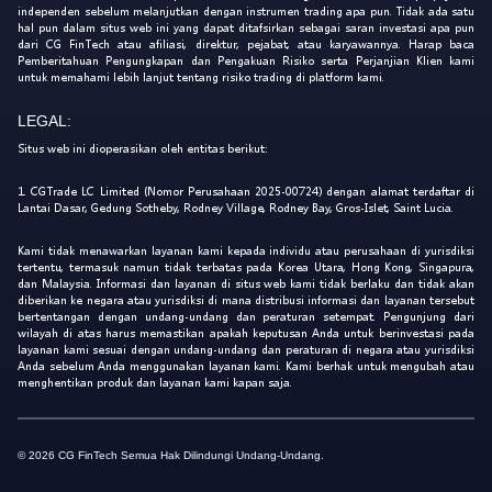
independen sebelum melanjutkan dengan instrumen trading apa pun. Tidak ada satu
hal pun dalam situs web ini yang dapat ditafsirkan sebagai saran investasi apa pun
dari CG FinTech atau afiliasi, direktur, pejabat, atau karyawannya. Harap baca
Pemberitahuan Pengungkapan dan Pengakuan Risiko serta Perjanjian Klien kami
untuk memahami lebih lanjut tentang risiko trading di platform kami.
LEGAL:
Situs web ini dioperasikan oleh entitas berikut:
1. CGTrade LC Limited (Nomor Perusahaan 2025-00724) dengan alamat terdaftar di
Lantai Dasar, Gedung Sotheby, Rodney Village, Rodney Bay, Gros-Islet, Saint Lucia.
Kami tidak menawarkan layanan kami kepada individu atau perusahaan di yurisdiksi
tertentu, termasuk namun tidak terbatas pada Korea Utara, Hong Kong, Singapura,
dan Malaysia. Informasi dan layanan di situs web kami tidak berlaku dan tidak akan
diberikan ke negara atau yurisdiksi di mana distribusi informasi dan layanan tersebut
bertentangan dengan undang-undang dan peraturan setempat. Pengunjung dari
wilayah di atas harus memastikan apakah keputusan Anda untuk berinvestasi pada
layanan kami sesuai dengan undang-undang dan peraturan di negara atau yurisdiksi
Anda sebelum Anda menggunakan layanan kami. Kami berhak untuk mengubah atau
menghentikan produk dan layanan kami kapan saja.
© 2026 CG FinTech Semua Hak Dilindungi Undang-Undang.