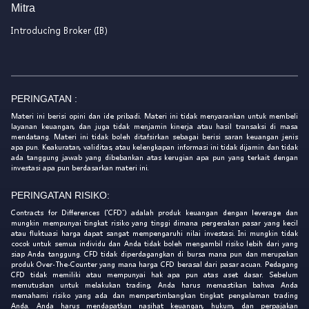
Mitra
Introducing Broker (IB)
PERINGATAN :
Materi ini berisi opini dan ide pribadi. Materi ini tidak menyarankan untuk membeli
layanan keuangan, dan juga tidak menjamin kinerja atau hasil transaksi di masa
mendatang. Materi ini tidak boleh ditafsirkan sebagai berisi saran keuangan jenis
apa pun. Keakuratan, validitas, atau kelengkapan informasi ini tidak dijamin dan tidak
ada tanggung jawab yang dibebankan atas kerugian apa pun yang terkait dengan
investasi apa pun berdasarkan materi ini.
PERINGATAN RISIKO:
Contracts for Differences ('CFD') adalah produk keuangan dengan leverage dan
mungkin mempunyai tingkat risiko yang tinggi dimana pergerakan pasar yang kecil
atau fluktuasi harga dapat sangat mempengaruhi nilai investasi. Ini mungkin tidak
cocok untuk semua individu dan Anda tidak boleh mengambil risiko lebih dari yang
siap Anda tanggung. CFD tidak diperdagangkan di bursa mana pun dan merupakan
produk Over-The-Counter yang mana harga CFD berasal dari pasar acuan. Pedagang
CFD tidak memiliki atau mempunyai hak apa pun atas aset dasar. Sebelum
memutuskan untuk melakukan trading, Anda harus memastikan bahwa Anda
memahami risiko yang ada dan mempertimbangkan tingkat pengalaman trading
Anda. Anda harus mendapatkan nasihat keuangan, hukum, dan perpajakan