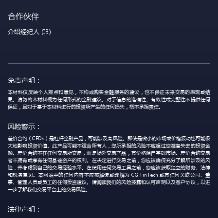
合作伙伴
介绍经纪人 (IB)
免责声明：
本材料仅反映个人观点和意见，不构成购买金融服务的建议，也不保证未来交易的表现或结
果。请勿将本材料视为任何形式的金融建议。对于信息的准确性、有效性或完整性不提供任何
保证，且对于基于本材料进行的投资所产生的任何损失，概不承担责任。
风险警示：
差价合约（CFDs）是杠杆金融产品，可能涉及高风险。即使是微小的市场或价格波动也可能极
大地影响投资价值。此产品可能不适合所有人，您所承担的风险不应超过您准备失去的投资金
额。差价合约不在任何交易所交易，而是场外交易产品，其价格源自基础市场。差价合约交易
者不拥有或享有任何基础资产的权利。在决定进行交易之前，您应该确保充分了解所涉及的风
险，并考虑到自己的交易经验水平。在使用任何交易工具之前，您应该获取独立的财务、法律
和税务意见。本网站中的任何内容不应被解读或理解为 CG FinTech 或其任何关联公司、董
事、管理人员或员工的任何投资建议。请阅读我们的风险披露和认可声明以及客户协议，以进
一步了解我们交易平台上的交易风险。
法律声明：