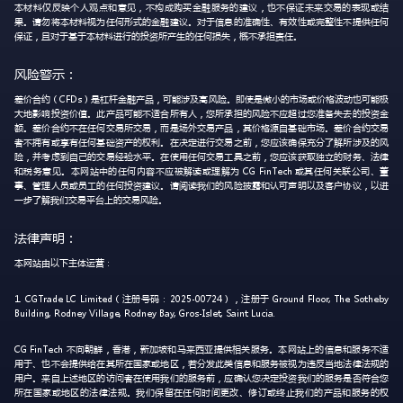
本材料仅反映个人观点和意见，不构成购买金融服务的建议，也不保证未来交易的表现或结
果。请勿将本材料视为任何形式的金融建议。对于信息的准确性、有效性或完整性不提供任何
保证，且对于基于本材料进行的投资所产生的任何损失，概不承担责任。
风险警示：
差价合约（CFDs）是杠杆金融产品，可能涉及高风险。即使是微小的市场或价格波动也可能极
大地影响投资价值。此产品可能不适合所有人，您所承担的风险不应超过您准备失去的投资金
额。差价合约不在任何交易所交易，而是场外交易产品，其价格源自基础市场。差价合约交易
者不拥有或享有任何基础资产的权利。在决定进行交易之前，您应该确保充分了解所涉及的风
险，并考虑到自己的交易经验水平。在使用任何交易工具之前，您应该获取独立的财务、法律
和税务意见。本网站中的任何内容不应被解读或理解为 CG FinTech 或其任何关联公司、董
事、管理人员或员工的任何投资建议。请阅读我们的风险披露和认可声明以及客户协议，以进
一步了解我们交易平台上的交易风险。
法律声明：
本网站由以下主体运营：
1. CGTrade LC Limited（注册号码：2025-00724），注册于 Ground Floor, The Sotheby
Building, Rodney Village, Rodney Bay, Gros-Islet, Saint Lucia.
CG FinTech 不向朝鲜，香港，新加坡和马来西亚提供相关服务。本网站上的信息和服务不适
用于、也不会提供给在其所在国家或地区，若分发此类信息和服务被视为违反当地法律法规的
用户。来自上述地区的访问者在使用我们的服务前，应确认您决定投资我们的服务是否符合您
所在国家或地区的法律法规。我们保留在任何时间更改、修订或终止我们的产品和服务的权