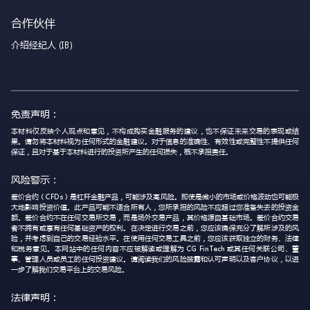
合作伙伴
介绍经纪人 (IB)
免责声明：
本材料仅反映个人观点和意见，不构成购买金融服务的建议，也不保证未来交易的表现或结
果。请勿将本材料视为任何形式的金融建议。对于信息的准确性、有效性或完整性不提供任何
保证，且对于基于本材料进行的投资所产生的任何损失，概不承担责任。
风险警示：
差价合约（CFDs）是杠杆金融产品，可能涉及高风险。即使是微小的市场或价格波动也可能极
大地影响投资价值。此产品可能不适合所有人，您所承担的风险不应超过您准备失去的投资金
额。差价合约不在任何交易所交易，而是场外交易产品，其价格源自基础市场。差价合约交易
者不拥有或享有任何基础资产的权利。在决定进行交易之前，您应该确保充分了解所涉及的风
险，并考虑到自己的交易经验水平。在使用任何交易工具之前，您应该获取独立的财务、法律
和税务意见。本网站中的任何内容不应被解读或理解为 CG FinTech 或其任何关联公司、董
事、管理人员或员工的任何投资建议。请阅读我们的风险披露和认可声明以及客户协议，以进
一步了解我们交易平台上的交易风险。
法律声明：