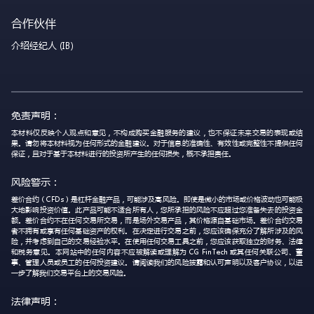
合作伙伴
介绍经纪人 (IB)
免责声明：
本材料仅反映个人观点和意见，不构成购买金融服务的建议，也不保证未来交易的表现或结
果。请勿将本材料视为任何形式的金融建议。对于信息的准确性、有效性或完整性不提供任何
保证，且对于基于本材料进行的投资所产生的任何损失，概不承担责任。
风险警示：
差价合约（CFDs）是杠杆金融产品，可能涉及高风险。即使是微小的市场或价格波动也可能极
大地影响投资价值。此产品可能不适合所有人，您所承担的风险不应超过您准备失去的投资金
额。差价合约不在任何交易所交易，而是场外交易产品，其价格源自基础市场。差价合约交易
者不拥有或享有任何基础资产的权利。在决定进行交易之前，您应该确保充分了解所涉及的风
险，并考虑到自己的交易经验水平。在使用任何交易工具之前，您应该获取独立的财务、法律
和税务意见。本网站中的任何内容不应被解读或理解为 CG FinTech 或其任何关联公司、董
事、管理人员或员工的任何投资建议。请阅读我们的风险披露和认可声明以及客户协议，以进
一步了解我们交易平台上的交易风险。
法律声明：