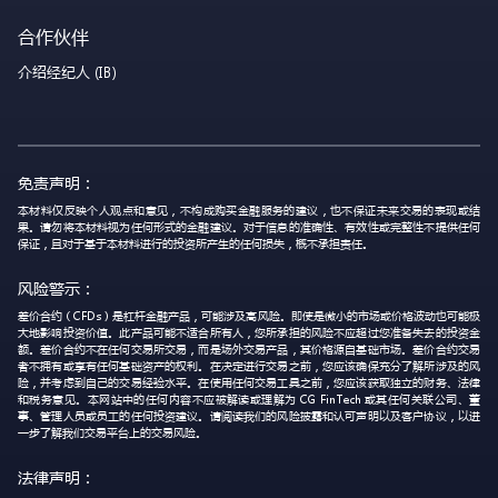
合作伙伴
介绍经纪人 (IB)
免责声明：
本材料仅反映个人观点和意见，不构成购买金融服务的建议，也不保证未来交易的表现或结
果。请勿将本材料视为任何形式的金融建议。对于信息的准确性、有效性或完整性不提供任何
保证，且对于基于本材料进行的投资所产生的任何损失，概不承担责任。
风险警示：
差价合约（CFDs）是杠杆金融产品，可能涉及高风险。即使是微小的市场或价格波动也可能极
大地影响投资价值。此产品可能不适合所有人，您所承担的风险不应超过您准备失去的投资金
额。差价合约不在任何交易所交易，而是场外交易产品，其价格源自基础市场。差价合约交易
者不拥有或享有任何基础资产的权利。在决定进行交易之前，您应该确保充分了解所涉及的风
险，并考虑到自己的交易经验水平。在使用任何交易工具之前，您应该获取独立的财务、法律
和税务意见。本网站中的任何内容不应被解读或理解为 CG FinTech 或其任何关联公司、董
事、管理人员或员工的任何投资建议。请阅读我们的风险披露和认可声明以及客户协议，以进
一步了解我们交易平台上的交易风险。
法律声明：