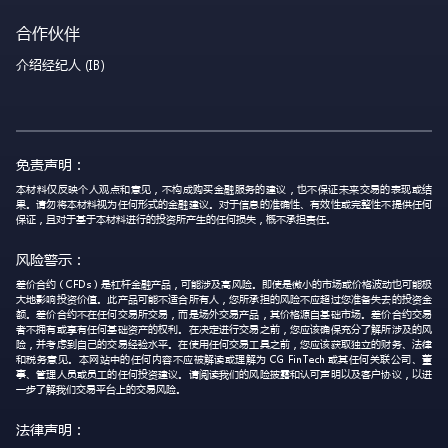
合作伙伴
介绍经纪人 (IB)
免责声明：
本材料仅反映个人观点和意见，不构成购买金融服务的建议，也不保证未来交易的表现或结
果。请勿将本材料视为任何形式的金融建议。对于信息的准确性、有效性或完整性不提供任何
保证，且对于基于本材料进行的投资所产生的任何损失，概不承担责任。
风险警示：
差价合约（CFDs）是杠杆金融产品，可能涉及高风险。即使是微小的市场或价格波动也可能极
大地影响投资价值。此产品可能不适合所有人，您所承担的风险不应超过您准备失去的投资金
额。差价合约不在任何交易所交易，而是场外交易产品，其价格源自基础市场。差价合约交易
者不拥有或享有任何基础资产的权利。在决定进行交易之前，您应该确保充分了解所涉及的风
险，并考虑到自己的交易经验水平。在使用任何交易工具之前，您应该获取独立的财务、法律
和税务意见。本网站中的任何内容不应被解读或理解为 CG FinTech 或其任何关联公司、董
事、管理人员或员工的任何投资建议。请阅读我们的风险披露和认可声明以及客户协议，以进
一步了解我们交易平台上的交易风险。
法律声明：