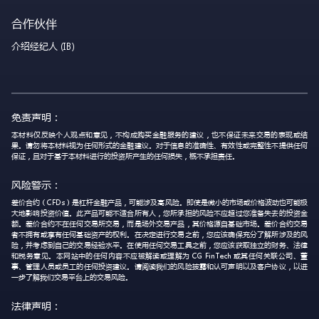
合作伙伴
介绍经纪人 (IB)
免责声明：
本材料仅反映个人观点和意见，不构成购买金融服务的建议，也不保证未来交易的表现或结
果。请勿将本材料视为任何形式的金融建议。对于信息的准确性、有效性或完整性不提供任何
保证，且对于基于本材料进行的投资所产生的任何损失，概不承担责任。
风险警示：
差价合约（CFDs）是杠杆金融产品，可能涉及高风险。即使是微小的市场或价格波动也可能极
大地影响投资价值。此产品可能不适合所有人，您所承担的风险不应超过您准备失去的投资金
额。差价合约不在任何交易所交易，而是场外交易产品，其价格源自基础市场。差价合约交易
者不拥有或享有任何基础资产的权利。在决定进行交易之前，您应该确保充分了解所涉及的风
险，并考虑到自己的交易经验水平。在使用任何交易工具之前，您应该获取独立的财务、法律
和税务意见。本网站中的任何内容不应被解读或理解为 CG FinTech 或其任何关联公司、董
事、管理人员或员工的任何投资建议。请阅读我们的风险披露和认可声明以及客户协议，以进
一步了解我们交易平台上的交易风险。
法律声明：