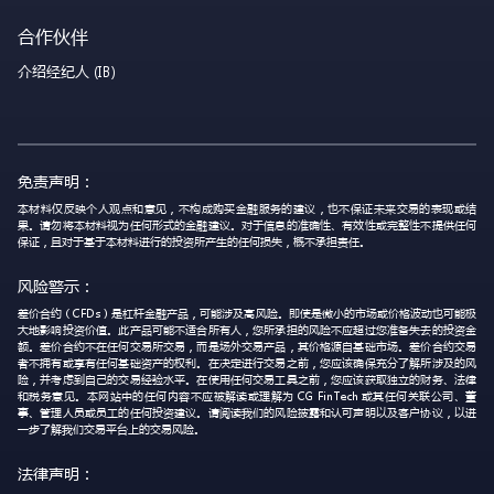
合作伙伴
介绍经纪人 (IB)
免责声明：
本材料仅反映个人观点和意见，不构成购买金融服务的建议，也不保证未来交易的表现或结
果。请勿将本材料视为任何形式的金融建议。对于信息的准确性、有效性或完整性不提供任何
保证，且对于基于本材料进行的投资所产生的任何损失，概不承担责任。
风险警示：
差价合约（CFDs）是杠杆金融产品，可能涉及高风险。即使是微小的市场或价格波动也可能极
大地影响投资价值。此产品可能不适合所有人，您所承担的风险不应超过您准备失去的投资金
额。差价合约不在任何交易所交易，而是场外交易产品，其价格源自基础市场。差价合约交易
者不拥有或享有任何基础资产的权利。在决定进行交易之前，您应该确保充分了解所涉及的风
险，并考虑到自己的交易经验水平。在使用任何交易工具之前，您应该获取独立的财务、法律
和税务意见。本网站中的任何内容不应被解读或理解为 CG FinTech 或其任何关联公司、董
事、管理人员或员工的任何投资建议。请阅读我们的风险披露和认可声明以及客户协议，以进
一步了解我们交易平台上的交易风险。
法律声明：