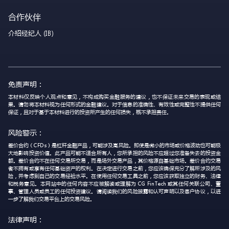
合作伙伴
介绍经纪人 (IB)
免责声明：
本材料仅反映个人观点和意见，不构成购买金融服务的建议，也不保证未来交易的表现或结
果。请勿将本材料视为任何形式的金融建议。对于信息的准确性、有效性或完整性不提供任何
保证，且对于基于本材料进行的投资所产生的任何损失，概不承担责任。
风险警示：
差价合约（CFDs）是杠杆金融产品，可能涉及高风险。即使是微小的市场或价格波动也可能极
大地影响投资价值。此产品可能不适合所有人，您所承担的风险不应超过您准备失去的投资金
额。差价合约不在任何交易所交易，而是场外交易产品，其价格源自基础市场。差价合约交易
者不拥有或享有任何基础资产的权利。在决定进行交易之前，您应该确保充分了解所涉及的风
险，并考虑到自己的交易经验水平。在使用任何交易工具之前，您应该获取独立的财务、法律
和税务意见。本网站中的任何内容不应被解读或理解为 CG FinTech 或其任何关联公司、董
事、管理人员或员工的任何投资建议。请阅读我们的风险披露和认可声明以及客户协议，以进
一步了解我们交易平台上的交易风险。
法律声明：