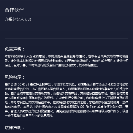
合作伙伴
介绍经纪人 (IB)
免责声明：
本材料仅反映个人观点和意见，不构成购买金融服务的建议，也不保证未来交易的表现或结
果。请勿将本材料视为任何形式的金融建议。对于信息的准确性、有效性或完整性不提供任何
保证，且对于基于本材料进行的投资所产生的任何损失，概不承担责任。
风险警示：
差价合约（CFDs）是杠杆金融产品，可能涉及高风险。即使是微小的市场或价格波动也可能极
大地影响投资价值。此产品可能不适合所有人，您所承担的风险不应超过您准备失去的投资金
额。差价合约不在任何交易所交易，而是场外交易产品，其价格源自基础市场。差价合约交易
者不拥有或享有任何基础资产的权利。在决定进行交易之前，您应该确保充分了解所涉及的风
险，并考虑到自己的交易经验水平。在使用任何交易工具之前，您应该获取独立的财务、法律
和税务意见。本网站中的任何内容不应被解读或理解为 CG FinTech 或其任何关联公司、董
事、管理人员或员工的任何投资建议。请阅读我们的风险披露和认可声明以及客户协议，以进
一步了解我们交易平台上的交易风险。
法律声明：