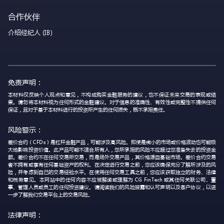
合作伙伴
介绍经纪人 (IB)
免责声明：
本材料仅反映个人观点和意见，不构成购买金融服务的建议，也不保证未来交易的表现或结
果。请勿将本材料视为任何形式的金融建议。对于信息的准确性、有效性或完整性不提供任何
保证，且对于基于本材料进行的投资所产生的任何损失，概不承担责任。
风险警示：
差价合约（CFDs）是杠杆金融产品，可能涉及高风险。即使是微小的市场或价格波动也可能极
大地影响投资价值。此产品可能不适合所有人，您所承担的风险不应超过您准备失去的投资金
额。差价合约不在任何交易所交易，而是场外交易产品，其价格源自基础市场。差价合约交易
者不拥有或享有任何基础资产的权利。在决定进行交易之前，您应该确保充分了解所涉及的风
险，并考虑到自己的交易经验水平。在使用任何交易工具之前，您应该获取独立的财务、法律
和税务意见。本网站中的任何内容不应被解读或理解为 CG FinTech 或其任何关联公司、董
事、管理人员或员工的任何投资建议。请阅读我们的风险披露和认可声明以及客户协议，以进
一步了解我们交易平台上的交易风险。
法律声明：