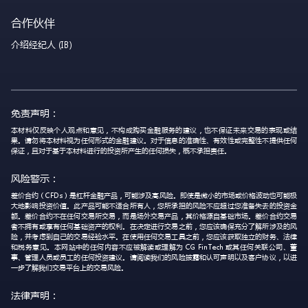
合作伙伴
介绍经纪人 (IB)
免责声明：
本材料仅反映个人观点和意见，不构成购买金融服务的建议，也不保证未来交易的表现或结
果。请勿将本材料视为任何形式的金融建议。对于信息的准确性、有效性或完整性不提供任何
保证，且对于基于本材料进行的投资所产生的任何损失，概不承担责任。
风险警示：
差价合约（CFDs）是杠杆金融产品，可能涉及高风险。即使是微小的市场或价格波动也可能极
大地影响投资价值。此产品可能不适合所有人，您所承担的风险不应超过您准备失去的投资金
额。差价合约不在任何交易所交易，而是场外交易产品，其价格源自基础市场。差价合约交易
者不拥有或享有任何基础资产的权利。在决定进行交易之前，您应该确保充分了解所涉及的风
险，并考虑到自己的交易经验水平。在使用任何交易工具之前，您应该获取独立的财务、法律
和税务意见。本网站中的任何内容不应被解读或理解为 CG FinTech 或其任何关联公司、董
事、管理人员或员工的任何投资建议。请阅读我们的风险披露和认可声明以及客户协议，以进
一步了解我们交易平台上的交易风险。
法律声明：