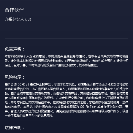
合作伙伴
介绍经纪人 (IB)
免责声明：
本材料仅反映个人观点和意见，不构成购买金融服务的建议，也不保证未来交易的表现或结
果。请勿将本材料视为任何形式的金融建议。对于信息的准确性、有效性或完整性不提供任何
保证，且对于基于本材料进行的投资所产生的任何损失，概不承担责任。
风险警示：
差价合约（CFDs）是杠杆金融产品，可能涉及高风险。即使是微小的市场或价格波动也可能极
大地影响投资价值。此产品可能不适合所有人，您所承担的风险不应超过您准备失去的投资金
额。差价合约不在任何交易所交易，而是场外交易产品，其价格源自基础市场。差价合约交易
者不拥有或享有任何基础资产的权利。在决定进行交易之前，您应该确保充分了解所涉及的风
险，并考虑到自己的交易经验水平。在使用任何交易工具之前，您应该获取独立的财务、法律
和税务意见。本网站中的任何内容不应被解读或理解为 CG FinTech 或其任何关联公司、董
事、管理人员或员工的任何投资建议。请阅读我们的风险披露和认可声明以及客户协议，以进
一步了解我们交易平台上的交易风险。
法律声明：