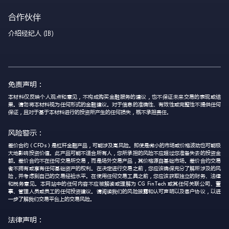
合作伙伴
介绍经纪人 (IB)
免责声明：
本材料仅反映个人观点和意见，不构成购买金融服务的建议，也不保证未来交易的表现或结
果。请勿将本材料视为任何形式的金融建议。对于信息的准确性、有效性或完整性不提供任何
保证，且对于基于本材料进行的投资所产生的任何损失，概不承担责任。
风险警示：
差价合约（CFDs）是杠杆金融产品，可能涉及高风险。即使是微小的市场或价格波动也可能极
大地影响投资价值。此产品可能不适合所有人，您所承担的风险不应超过您准备失去的投资金
额。差价合约不在任何交易所交易，而是场外交易产品，其价格源自基础市场。差价合约交易
者不拥有或享有任何基础资产的权利。在决定进行交易之前，您应该确保充分了解所涉及的风
险，并考虑到自己的交易经验水平。在使用任何交易工具之前，您应该获取独立的财务、法律
和税务意见。本网站中的任何内容不应被解读或理解为 CG FinTech 或其任何关联公司、董
事、管理人员或员工的任何投资建议。请阅读我们的风险披露和认可声明以及客户协议，以进
一步了解我们交易平台上的交易风险。
法律声明：