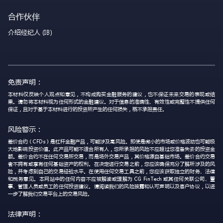
合作伙伴
介绍经纪人 (IB)
免责声明：
本材料仅反映个人观点和意见，不构成购买金融服务的建议，也不保证未来交易的表现或结
果。请勿将本材料视为任何形式的金融建议。对于信息的准确性、有效性或完整性不提供任何
保证，且对于基于本材料进行的投资所产生的任何损失，概不承担责任。
风险警示：
差价合约（CFDs）是杠杆金融产品，可能涉及高风险。即使是微小的市场或价格波动也可能极
大地影响投资价值。此产品可能不适合所有人，您所承担的风险不应超过您准备失去的投资金
额。差价合约不在任何交易所交易，而是场外交易产品，其价格源自基础市场。差价合约交易
者不拥有或享有任何基础资产的权利。在决定进行交易之前，您应该确保充分了解所涉及的风
险，并考虑到自己的交易经验水平。在使用任何交易工具之前，您应该获取独立的财务、法律
和税务意见。本网站中的任何内容不应被解读或理解为 CG FinTech 或其任何关联公司、董
事、管理人员或员工的任何投资建议。请阅读我们的风险披露和认可声明以及客户协议，以进
一步了解我们交易平台上的交易风险。
法律声明：