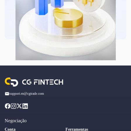
support.en@cgtrade.com
Negociação
Conta
Ferramentas