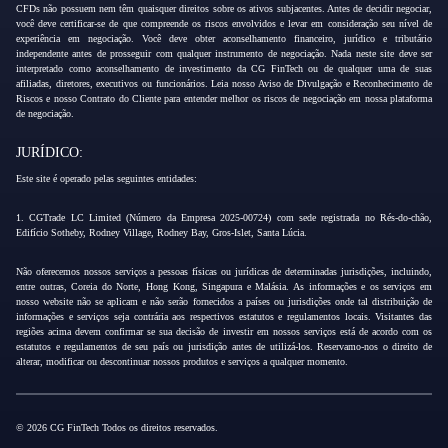
CFDs não possuem nem têm quaisquer direitos sobre os ativos subjacentes. Antes de decidir negociar,
você deve certificar-se de que compreende os riscos envolvidos e levar em consideração seu nível de
experiência em negociação. Você deve obter aconselhamento financeiro, jurídico e tributário
independente antes de prosseguir com qualquer instrumento de negociação. Nada neste site deve ser
interpretado como aconselhamento de investimento da CG FinTech ou de qualquer uma de suas
afiliadas, diretores, executivos ou funcionários. Leia nosso Aviso de Divulgação e Reconhecimento de
Riscos e nosso Contrato do Cliente para entender melhor os riscos de negociação em nossa plataforma
de negociação.
JURÍDICO:
Este site é operado pelas seguintes entidades:
1. CGTrade LC Limited (Número da Empresa 2025-00724) com sede registrada no Rés-do-chão,
Edifício Sotheby, Rodney Village, Rodney Bay, Gros-Islet, Santa Lúcia.
Não oferecemos nossos serviços a pessoas físicas ou jurídicas de determinadas jurisdições, incluindo,
entre outras, Coreia do Norte, Hong Kong, Singapura e Malásia. As informações e os serviços em
nosso website não se aplicam e não serão fornecidos a países ou jurisdições onde tal distribuição de
informações e serviços seja contrária aos respectivos estatutos e regulamentos locais. Visitantes das
regiões acima devem confirmar se sua decisão de investir em nossos serviços está de acordo com os
estatutos e regulamentos de seu país ou jurisdição antes de utilizá-los. Reservamo-nos o direito de
alterar, modificar ou descontinuar nossos produtos e serviços a qualquer momento.
© 2026 CG FinTech Todos os direitos reservados.