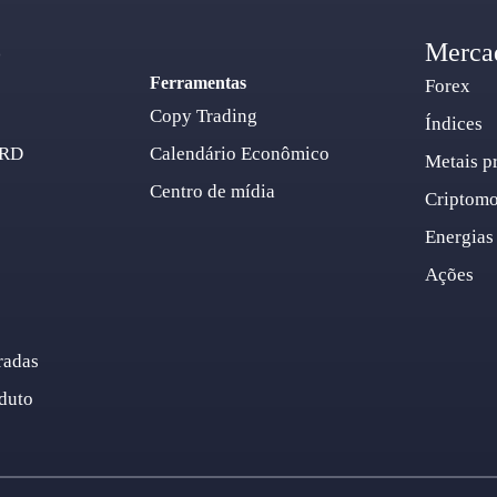
o
Merca
Ferramentas
Forex
Copy Trading
Índices
ARD
Calendário Econômico
Metais p
Centro de mídia
Criptom
Energias
Ações
radas
duto