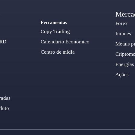
o
Merca
Ferramentas
Forex
Copy Trading
Índices
ARD
Calendário Econômico
Metais p
Centro de mídia
Criptom
Energias
Ações
radas
duto