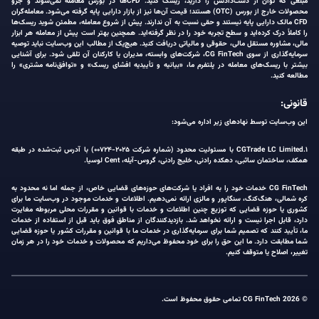
مبلغی که توان از دست‌دادنش را دارید، ریسک کنید. CFDها در بورس معامله نمی‌شوند و جزو
محصولات خارج از بورس (OTC) هستند؛ قیمت آن‌ها نیز از بازار دارایی پایه گرفته می‌شود. معامله‌گران
CFD مالک دارایی پایه نیستند و حقی نسبت به آن ندارند. پیش از شروع معامله، مطمئن شوید ریسک‌ها
را کاملاً درک کرده‌اید و سطح تجربه خود را در نظر گرفته‌اید. همچنین بهتر است پیش از معامله هر ابزار
مالی، مشاوره مستقل مالی، حقوقی و مالیاتی دریافت کنید. هیچ‌یک از مطالب این وب‌سایت نباید توصیه
سرمایه‌گذاری از سوی CG FinTech، شرکت‌های وابسته، مدیران یا کارکنان آن تلقی شود. برای آشنایی
بیشتر با ریسک‌های معامله در پلتفرم ما، «بیانیه و تأییدیه افشای ریسک» و «توافق‌نامه مشتری» را
مطالعه کنید.
قانونی:
این وب‌سایت توسط نهادهای زیر اداره می‌شود:
۱.CGTrade LC Limited با مسئولیت محدود (شماره شرکت ۲۰۲۵-۰۰۷۲۴) با آدرس ثبت‌شده در طبقه
همکف، ساختمان ساثبی، دهکده رادنی، خلیج رادنی، گروس-آیله، Cent لوسیا.
CG FinTech خدمات خود را به افراد یا شرکت‌های حوزه‌های قضایی خاص، از جمله اما نه محدود به
کره شمالی، هنگ‌کنگ، سنگاپور و مالزی ارائه نمی‌دهیم. اطلاعات و خدمات موجود در وب‌سایت ما برای
کشوری یا حوزه قضایی که توزیع چنین اطلاعات و خدمات با قوانین و مقررات محلی مربوطه مغایرت
دارد، قابل اجرا نیست و ارائه نخواهد شد. بازدیدکنندگان از مناطق فوق باید قبل از استفاده از خدمات
ما، تأیید کنند که تصمیم شما برای سرمایه‌گذاری در خدمات ما با قوانین و مقررات کشور یا حوزه قضایی
شما مطابقت دارد. ما این حق را برای خود محفوظ می‌داریم که محصولات و خدمات خود را در هر زمان
تغییر، اصلاح یا متوقف کنیم.
© 2026 CG FinTech تمامی حقوق محفوظ است.