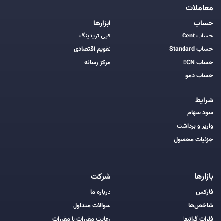
معاملات
حساب
ابزارها
حساب Cent
کپی تریدینگ
حساب Standard
تقویم اقتصادی
حساب ECN
مرکز رسانه
حساب دمو
شرایط
سود سهام
واریز و برداشت
جزئیات محصول
بازارها
شرکت
فارکس
درباره ما
شاخص‌ها
سوالات متداول
فلزات گرانبها
رعایت مقررات با مقررات