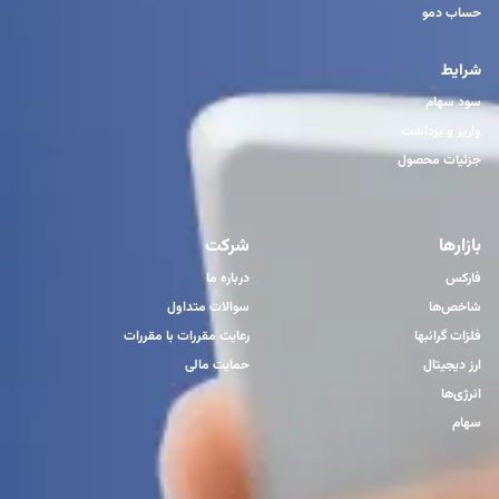
حساب دمو
شرایط
سود سهام
واریز و برداشت
جزئیات محصول
بازارها
شرکت
فارکس
درباره ما
شاخص‌ها
سوالات متداول
فلزات گرانبها
رعایت مقررات با مقررات
ارز دیجیتال
حمایت مالی
انرژی‌ها
سهام