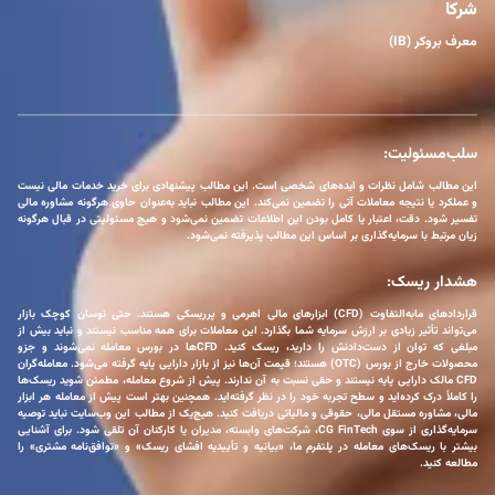
شرکا
معرف بروکر (IB)
سلب‌مسئولیت:
این مطالب شامل نظرات و ایده‌های شخصی است. این مطالب پیشنهادی برای خرید خدمات مالی نیست
و عملکرد یا نتیجه معاملات آتی را تضمین نمی‌کند. این مطالب نباید به‌عنوان حاوی هرگونه مشاوره مالی
تفسیر شود. دقت، اعتبار یا کامل بودن این اطلاعات تضمین نمی‌شود و هیچ مسئولیتی در قبال هرگونه
زیان مرتبط با سرمایه‌گذاری بر اساس این مطالب پذیرفته نمی‌شود.
هشدار ریسک:
قراردادهای مابه‌التفاوت (CFD) ابزارهای مالی اهرمی و پرریسکی هستند. حتی نوسان کوچک بازار
می‌تواند تأثیر زیادی بر ارزش سرمایه شما بگذارد. این معاملات برای همه مناسب نیستند و نباید بیش از
مبلغی که توان از دست‌دادنش را دارید، ریسک کنید. CFDها در بورس معامله نمی‌شوند و جزو
محصولات خارج از بورس (OTC) هستند؛ قیمت آن‌ها نیز از بازار دارایی پایه گرفته می‌شود. معامله‌گران
CFD مالک دارایی پایه نیستند و حقی نسبت به آن ندارند. پیش از شروع معامله، مطمئن شوید ریسک‌ها
را کاملاً درک کرده‌اید و سطح تجربه خود را در نظر گرفته‌اید. همچنین بهتر است پیش از معامله هر ابزار
مالی، مشاوره مستقل مالی، حقوقی و مالیاتی دریافت کنید. هیچ‌یک از مطالب این وب‌سایت نباید توصیه
سرمایه‌گذاری از سوی CG FinTech، شرکت‌های وابسته، مدیران یا کارکنان آن تلقی شود. برای آشنایی
بیشتر با ریسک‌های معامله در پلتفرم ما، «بیانیه و تأییدیه افشای ریسک» و «توافق‌نامه مشتری» را
مطالعه کنید.