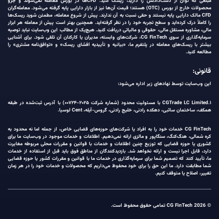
مبلغی که توان از دست‌دادنش را دارید، ریسک کنید. CFDها در بورس معامله نمی‌شوند و جزو
محصولات خارج از بورس (OTC) هستند؛ قیمت آن‌ها نیز از بازار دارایی پایه گرفته می‌شود. معامله‌گران
CFD مالک دارایی پایه نیستند و حقی نسبت به آن ندارند. پیش از شروع معامله، مطمئن شوید ریسک‌ها
را کاملاً درک کرده‌اید و سطح تجربه خود را در نظر گرفته‌اید. همچنین بهتر است پیش از معامله هر ابزار
مالی، مشاوره مستقل مالی، حقوقی و مالیاتی دریافت کنید. هیچ‌یک از مطالب این وب‌سایت نباید توصیه
سرمایه‌گذاری از سوی CG FinTech، شرکت‌های وابسته، مدیران یا کارکنان آن تلقی شود. برای آشنایی
بیشتر با ریسک‌های معامله در پلتفرم ما، «بیانیه و تأییدیه افشای ریسک» و «توافق‌نامه مشتری» را
مطالعه کنید.
قانونی:
این وب‌سایت توسط نهادهای زیر اداره می‌شود:
۱.CGTrade LC Limited با مسئولیت محدود (شماره شرکت ۲۰۲۵-۰۰۷۲۴) با آدرس ثبت‌شده در طبقه
همکف، ساختمان ساثبی، دهکده رادنی، خلیج رادنی، گروس-آیله، Cent لوسیا.
CG FinTech خدمات خود را به افراد یا شرکت‌های حوزه‌های قضایی خاص، از جمله اما نه محدود به
کره شمالی، هنگ‌کنگ، سنگاپور و مالزی ارائه نمی‌دهیم. اطلاعات و خدمات موجود در وب‌سایت ما برای
کشوری یا حوزه قضایی که توزیع چنین اطلاعات و خدمات با قوانین و مقررات محلی مربوطه مغایرت
دارد، قابل اجرا نیست و ارائه نخواهد شد. بازدیدکنندگان از مناطق فوق باید قبل از استفاده از خدمات
ما، تأیید کنند که تصمیم شما برای سرمایه‌گذاری در خدمات ما با قوانین و مقررات کشور یا حوزه قضایی
شما مطابقت دارد. ما این حق را برای خود محفوظ می‌داریم که محصولات و خدمات خود را در هر زمان
تغییر، اصلاح یا متوقف کنیم.
© 2026 CG FinTech تمامی حقوق محفوظ است.