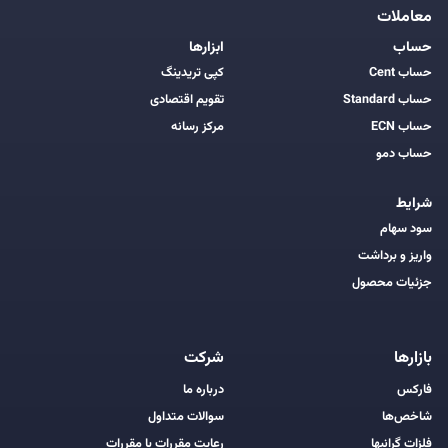
معاملات
حساب
ابزارها
حساب Cent
کپی تریدینگ
حساب Standard
تقویم اقتصادی
حساب ECN
مرکز رسانه
حساب دمو
شرایط
سود سهام
واریز و برداشت
جزئیات محصول
بازارها
شرکت
فارکس
درباره ما
شاخص‌ها
سوالات متداول
فلزات گرانبها
رعایت مقررات با مقررات