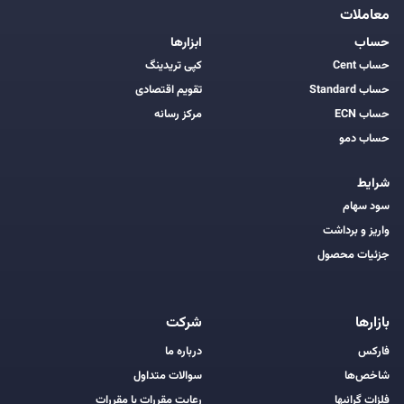
معاملات
حساب
ابزارها
حساب Cent
کپی تریدینگ
حساب Standard
تقویم اقتصادی
حساب ECN
مرکز رسانه
حساب دمو
شرایط
سود سهام
واریز و برداشت
جزئیات محصول
بازارها
شرکت
فارکس
درباره ما
شاخص‌ها
سوالات متداول
فلزات گرانبها
رعایت مقررات با مقررات