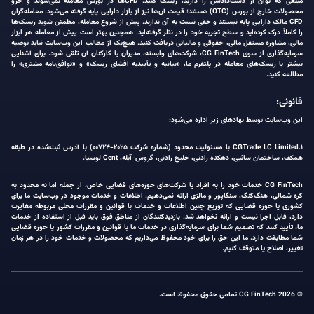
مبلغی که توان از دست‌دادنش را دارید، ریسک کنید. CFDها در بورس معامله نمی‌شوند و جزو
محصولات خارج از بورس (OTC) هستند؛ قیمت آن‌ها نیز از بازار دارایی پایه گرفته می‌شود. معامله‌گران
CFD مالک دارایی پایه نیستند و حقی نسبت به آن ندارند. پیش از شروع معامله، مطمئن شوید ریسک‌ها
را کاملاً درک کرده‌اید و سطح تجربه خود را در نظر گرفته‌اید. همچنین بهتر است پیش از معامله هر ابزار
مالی، مشاوره مستقل مالی، حقوقی و مالیاتی دریافت کنید. هیچ‌یک از مطالب این وب‌سایت نباید توصیه
سرمایه‌گذاری از سوی CG FinTech، شرکت‌های وابسته، مدیران یا کارکنان آن تلقی شود. برای آشنایی
بیشتر با ریسک‌های معامله در پلتفرم ما، «بیانیه و تأییدیه افشای ریسک» و «توافق‌نامه مشتری» را
مطالعه کنید.
قانونی:
این وب‌سایت توسط نهادهای زیر اداره می‌شود:
۱.CGTrade LC Limited با مسئولیت محدود (شماره شرکت ۲۰۲۵-۰۰۷۲۴) با آدرس ثبت‌شده در طبقه
همکف، ساختمان ساثبی، دهکده رادنی، خلیج رادنی، گروس-آیله، Cent لوسیا.
CG FinTech خدمات خود را به افراد یا شرکت‌های حوزه‌های قضایی خاص، از جمله اما نه محدود به
کره شمالی، هنگ‌کنگ، سنگاپور و مالزی ارائه نمی‌دهیم. اطلاعات و خدمات موجود در وب‌سایت ما برای
کشوری یا حوزه قضایی که توزیع چنین اطلاعات و خدمات با قوانین و مقررات محلی مربوطه مغایرت
دارد، قابل اجرا نیست و ارائه نخواهد شد. بازدیدکنندگان از مناطق فوق باید قبل از استفاده از خدمات
ما، تأیید کنند که تصمیم شما برای سرمایه‌گذاری در خدمات ما با قوانین و مقررات کشور یا حوزه قضایی
شما مطابقت دارد. ما این حق را برای خود محفوظ می‌داریم که محصولات و خدمات خود را در هر زمان
تغییر، اصلاح یا متوقف کنیم.
© 2026 CG FinTech تمامی حقوق محفوظ است.