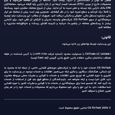
مبلغی که توان از دست‌دادنش را دارید، ریسک کنید. CFDها در بورس معامله نمی‌شوند و جزو
محصولات خارج از بورس (OTC) هستند؛ قیمت آن‌ها نیز از بازار دارایی پایه گرفته می‌شود. معامله‌گران
CFD مالک دارایی پایه نیستند و حقی نسبت به آن ندارند. پیش از شروع معامله، مطمئن شوید ریسک‌ها
را کاملاً درک کرده‌اید و سطح تجربه خود را در نظر گرفته‌اید. همچنین بهتر است پیش از معامله هر ابزار
مالی، مشاوره مستقل مالی، حقوقی و مالیاتی دریافت کنید. هیچ‌یک از مطالب این وب‌سایت نباید توصیه
سرمایه‌گذاری از سوی CG FinTech، شرکت‌های وابسته، مدیران یا کارکنان آن تلقی شود. برای آشنایی
بیشتر با ریسک‌های معامله در پلتفرم ما، «بیانیه و تأییدیه افشای ریسک» و «توافق‌نامه مشتری» را
مطالعه کنید.
قانونی:
این وب‌سایت توسط نهادهای زیر اداره می‌شود:
۱.CGTrade LC Limited با مسئولیت محدود (شماره شرکت ۲۰۲۵-۰۰۷۲۴) با آدرس ثبت‌شده در طبقه
همکف، ساختمان ساثبی، دهکده رادنی، خلیج رادنی، گروس-آیله، Cent لوسیا.
CG FinTech خدمات خود را به افراد یا شرکت‌های حوزه‌های قضایی خاص، از جمله اما نه محدود به
کره شمالی، هنگ‌کنگ، سنگاپور و مالزی ارائه نمی‌دهیم. اطلاعات و خدمات موجود در وب‌سایت ما برای
کشوری یا حوزه قضایی که توزیع چنین اطلاعات و خدمات با قوانین و مقررات محلی مربوطه مغایرت
دارد، قابل اجرا نیست و ارائه نخواهد شد. بازدیدکنندگان از مناطق فوق باید قبل از استفاده از خدمات
ما، تأیید کنند که تصمیم شما برای سرمایه‌گذاری در خدمات ما با قوانین و مقررات کشور یا حوزه قضایی
شما مطابقت دارد. ما این حق را برای خود محفوظ می‌داریم که محصولات و خدمات خود را در هر زمان
تغییر، اصلاح یا متوقف کنیم.
© 2026 CG FinTech تمامی حقوق محفوظ است.