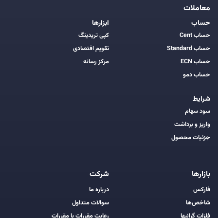
معاملات
حساب
ابزارها
حساب Cent
کپی تریدینگ
حساب Standard
تقویم اقتصادی
حساب ECN
مرکز رسانه
حساب دمو
شرایط
سود سهام
واریز و برداشت
جزئیات محصول
بازارها
شرکت
فارکس
درباره ما
شاخص‌ها
سوالات متداول
فلزات گرانبها
رعایت مقررات با مقررات