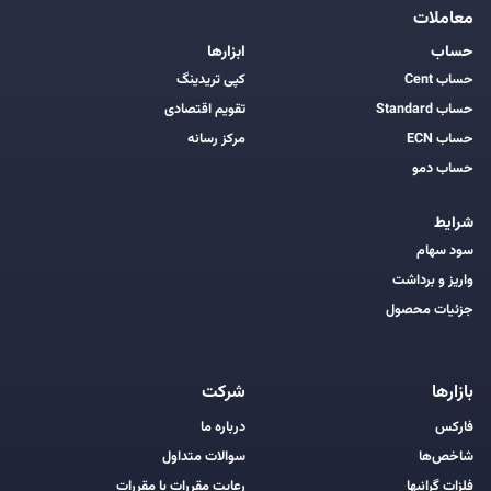
معاملات
حساب
ابزارها
حساب Cent
کپی تریدینگ
حساب Standard
تقویم اقتصادی
حساب ECN
مرکز رسانه
حساب دمو
شرایط
سود سهام
واریز و برداشت
جزئیات محصول
بازارها
شرکت
فارکس
درباره ما
شاخص‌ها
سوالات متداول
فلزات گرانبها
رعایت مقررات با مقررات