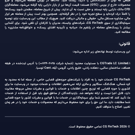
مبلغی که توان از دست‌دادنش را دارید، ریسک کنید. CFDها در بورس معامله نمی‌شوند و جزو
محصولات خارج از بورس (OTC) هستند؛ قیمت آن‌ها نیز از بازار دارایی پایه گرفته می‌شود. معامله‌گران
CFD مالک دارایی پایه نیستند و حقی نسبت به آن ندارند. پیش از شروع معامله، مطمئن شوید ریسک‌ها
را کاملاً درک کرده‌اید و سطح تجربه خود را در نظر گرفته‌اید. همچنین بهتر است پیش از معامله هر ابزار
مالی، مشاوره مستقل مالی، حقوقی و مالیاتی دریافت کنید. هیچ‌یک از مطالب این وب‌سایت نباید توصیه
سرمایه‌گذاری از سوی CG FinTech، شرکت‌های وابسته، مدیران یا کارکنان آن تلقی شود. برای آشنایی
بیشتر با ریسک‌های معامله در پلتفرم ما، «بیانیه و تأییدیه افشای ریسک» و «توافق‌نامه مشتری» را
مطالعه کنید.
قانونی:
این وب‌سایت توسط نهادهای زیر اداره می‌شود:
۱.CGTrade LC Limited با مسئولیت محدود (شماره شرکت ۲۰۲۵-۰۰۷۲۴) با آدرس ثبت‌شده در طبقه
همکف، ساختمان ساثبی، دهکده رادنی، خلیج رادنی، گروس-آیله، Cent لوسیا.
CG FinTech خدمات خود را به افراد یا شرکت‌های حوزه‌های قضایی خاص، از جمله اما نه محدود به
کره شمالی، هنگ‌کنگ، سنگاپور و مالزی ارائه نمی‌دهیم. اطلاعات و خدمات موجود در وب‌سایت ما برای
کشوری یا حوزه قضایی که توزیع چنین اطلاعات و خدمات با قوانین و مقررات محلی مربوطه مغایرت
دارد، قابل اجرا نیست و ارائه نخواهد شد. بازدیدکنندگان از مناطق فوق باید قبل از استفاده از خدمات
ما، تأیید کنند که تصمیم شما برای سرمایه‌گذاری در خدمات ما با قوانین و مقررات کشور یا حوزه قضایی
شما مطابقت دارد. ما این حق را برای خود محفوظ می‌داریم که محصولات و خدمات خود را در هر زمان
تغییر، اصلاح یا متوقف کنیم.
© 2026 CG FinTech تمامی حقوق محفوظ است.