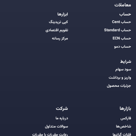
معاملات
حساب
ابزارها
حساب Cent
کپی تریدینگ
حساب Standard
تقویم اقتصادی
حساب ECN
مرکز رسانه
حساب دمو
شرایط
سود سهام
واریز و برداشت
جزئیات محصول
بازارها
شرکت
فارکس
درباره ما
شاخص‌ها
سوالات متداول
فلزات گرانبها
رعایت مقررات با مقررات