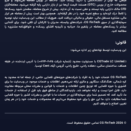
مبلغی که توان از دست‌دادنش را دارید، ریسک کنید. CFDها در بورس معامله نمی‌شوند و جزو
محصولات خارج از بورس (OTC) هستند؛ قیمت آن‌ها نیز از بازار دارایی پایه گرفته می‌شود. معامله‌گران
CFD مالک دارایی پایه نیستند و حقی نسبت به آن ندارند. پیش از شروع معامله، مطمئن شوید ریسک‌ها
را کاملاً درک کرده‌اید و سطح تجربه خود را در نظر گرفته‌اید. همچنین بهتر است پیش از معامله هر ابزار
مالی، مشاوره مستقل مالی، حقوقی و مالیاتی دریافت کنید. هیچ‌یک از مطالب این وب‌سایت نباید توصیه
سرمایه‌گذاری از سوی CG FinTech، شرکت‌های وابسته، مدیران یا کارکنان آن تلقی شود. برای آشنایی
بیشتر با ریسک‌های معامله در پلتفرم ما، «بیانیه و تأییدیه افشای ریسک» و «توافق‌نامه مشتری» را
مطالعه کنید.
قانونی:
این وب‌سایت توسط نهادهای زیر اداره می‌شود:
۱.CGTrade LC Limited با مسئولیت محدود (شماره شرکت ۲۰۲۵-۰۰۷۲۴) با آدرس ثبت‌شده در طبقه
همکف، ساختمان ساثبی، دهکده رادنی، خلیج رادنی، گروس-آیله، Cent لوسیا.
CG FinTech خدمات خود را به افراد یا شرکت‌های حوزه‌های قضایی خاص، از جمله اما نه محدود به
کره شمالی، هنگ‌کنگ، سنگاپور و مالزی ارائه نمی‌دهیم. اطلاعات و خدمات موجود در وب‌سایت ما برای
کشوری یا حوزه قضایی که توزیع چنین اطلاعات و خدمات با قوانین و مقررات محلی مربوطه مغایرت
دارد، قابل اجرا نیست و ارائه نخواهد شد. بازدیدکنندگان از مناطق فوق باید قبل از استفاده از خدمات
ما، تأیید کنند که تصمیم شما برای سرمایه‌گذاری در خدمات ما با قوانین و مقررات کشور یا حوزه قضایی
شما مطابقت دارد. ما این حق را برای خود محفوظ می‌داریم که محصولات و خدمات خود را در هر زمان
تغییر، اصلاح یا متوقف کنیم.
© 2026 CG FinTech تمامی حقوق محفوظ است.