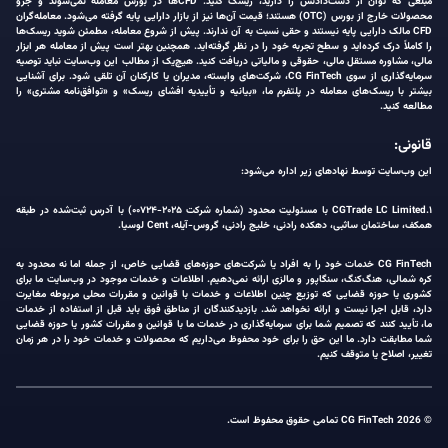
مبلغی که توان از دست‌دادنش را دارید، ریسک کنید. CFDها در بورس معامله نمی‌شوند و جزو
محصولات خارج از بورس (OTC) هستند؛ قیمت آن‌ها نیز از بازار دارایی پایه گرفته می‌شود. معامله‌گران
CFD مالک دارایی پایه نیستند و حقی نسبت به آن ندارند. پیش از شروع معامله، مطمئن شوید ریسک‌ها
را کاملاً درک کرده‌اید و سطح تجربه خود را در نظر گرفته‌اید. همچنین بهتر است پیش از معامله هر ابزار
مالی، مشاوره مستقل مالی، حقوقی و مالیاتی دریافت کنید. هیچ‌یک از مطالب این وب‌سایت نباید توصیه
سرمایه‌گذاری از سوی CG FinTech، شرکت‌های وابسته، مدیران یا کارکنان آن تلقی شود. برای آشنایی
بیشتر با ریسک‌های معامله در پلتفرم ما، «بیانیه و تأییدیه افشای ریسک» و «توافق‌نامه مشتری» را
مطالعه کنید.
قانونی:
این وب‌سایت توسط نهادهای زیر اداره می‌شود:
۱.CGTrade LC Limited با مسئولیت محدود (شماره شرکت ۲۰۲۵-۰۰۷۲۴) با آدرس ثبت‌شده در طبقه
همکف، ساختمان ساثبی، دهکده رادنی، خلیج رادنی، گروس-آیله، Cent لوسیا.
CG FinTech خدمات خود را به افراد یا شرکت‌های حوزه‌های قضایی خاص، از جمله اما نه محدود به
کره شمالی، هنگ‌کنگ، سنگاپور و مالزی ارائه نمی‌دهیم. اطلاعات و خدمات موجود در وب‌سایت ما برای
کشوری یا حوزه قضایی که توزیع چنین اطلاعات و خدمات با قوانین و مقررات محلی مربوطه مغایرت
دارد، قابل اجرا نیست و ارائه نخواهد شد. بازدیدکنندگان از مناطق فوق باید قبل از استفاده از خدمات
ما، تأیید کنند که تصمیم شما برای سرمایه‌گذاری در خدمات ما با قوانین و مقررات کشور یا حوزه قضایی
شما مطابقت دارد. ما این حق را برای خود محفوظ می‌داریم که محصولات و خدمات خود را در هر زمان
تغییر، اصلاح یا متوقف کنیم.
© 2026 CG FinTech تمامی حقوق محفوظ است.