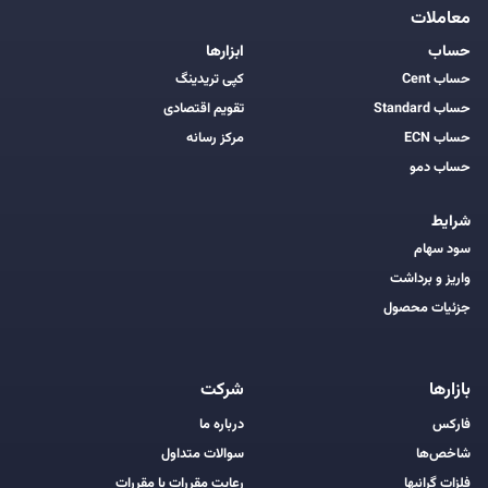
معاملات
حساب
ابزارها
حساب Cent
کپی تریدینگ
حساب Standard
تقویم اقتصادی
حساب ECN
مرکز رسانه
حساب دمو
شرایط
سود سهام
واریز و برداشت
جزئیات محصول
بازارها
شرکت
فارکس
درباره ما
شاخص‌ها
سوالات متداول
فلزات گرانبها
رعایت مقررات با مقررات