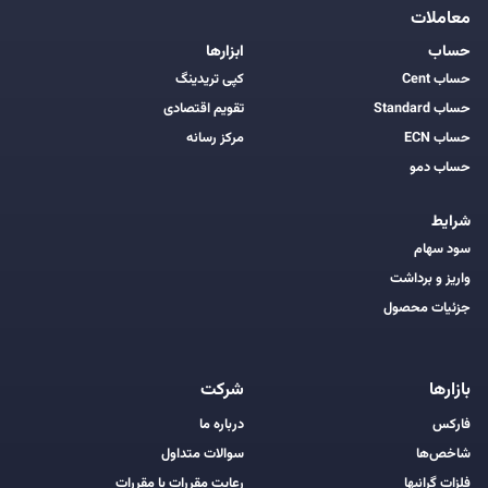
معاملات
حساب
ابزارها
حساب Cent
کپی تریدینگ
حساب Standard
تقویم اقتصادی
حساب ECN
مرکز رسانه
حساب دمو
شرایط
سود سهام
واریز و برداشت
جزئیات محصول
بازارها
شرکت
فارکس
درباره ما
شاخص‌ها
سوالات متداول
فلزات گرانبها
رعایت مقررات با مقررات