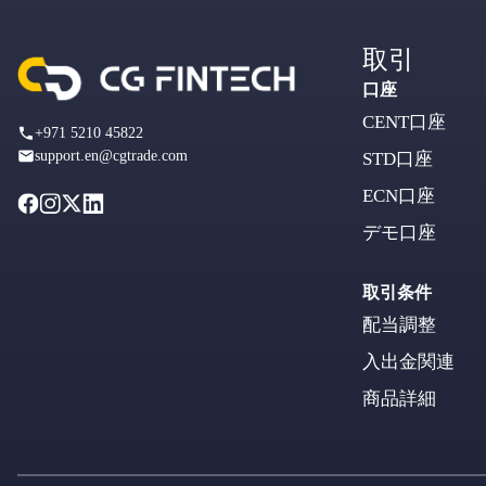
取引
口座
CENT口座
+971 5210 45822
support.en@cgtrade.com
STD口座
ECN口座
デモ口座
取引条件
配当調整
入出金関連
商品詳細