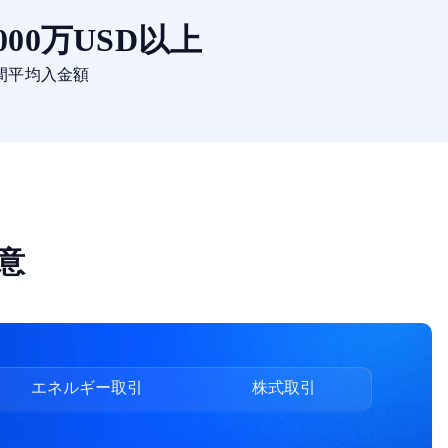
000万USD以上
間平均入金額
意
エネルギー取引
株式取引