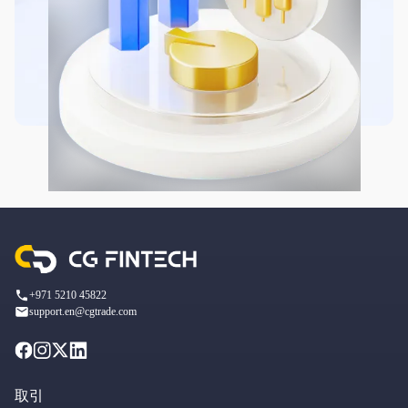
+971 5210 45822
support.en@cgtrade.com
取引