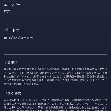
エネルギー
株式
パートナー
IB（紹介ブローカー）
免責事項
本資料は個人的な見解や意見に基づくものであり、金融サービスの購入を推奨するものでは
ありません。 また、将来の取引成果やパフォーマンスを保証するものでもありません。 本資
料は金融アドバイスとして解釈されるべきではなく、記載内容の正確性・妥当性・完全性に
ついて保証するものではありません。 本資料に基づく投資に関連して生じた損失について、
当社は一切の責任を負いません。
リスク警告
差金決済取引（CFD）はレバレッジを伴う金融商品であり、市場価格のわずかな変動でも投
資価値に大きな影響を及ぼす可能性があります。そのため高いリスクを伴い、すべての方に
適した取引とは限りません。 許容できる損失額を超えて資金を投じることはお控えくださ