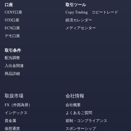
口座
取引ツール
CENT口座
Copy Trading コピートレード
STD口座
経済カレンダー
ECN口座
メディアセンター
デモ口座
取引条件
配当調整
入出金関連
商品詳細
取扱市場
会社情報
FX（外国為替）
会社概要
インデックス
よくあるご質問
貴金属
規制・コンプライアンス
仮想通貨
スポンサーシップ