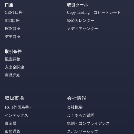
口座
取引ツール
CENT口座
Copy Trading コピートレード
STD口座
経済カレンダー
ECN口座
メディアセンター
デモ口座
取引条件
配当調整
入出金関連
商品詳細
取扱市場
会社情報
FX（外国為替）
会社概要
インデックス
よくあるご質問
貴金属
規制・コンプライアンス
仮想通貨
スポンサーシップ