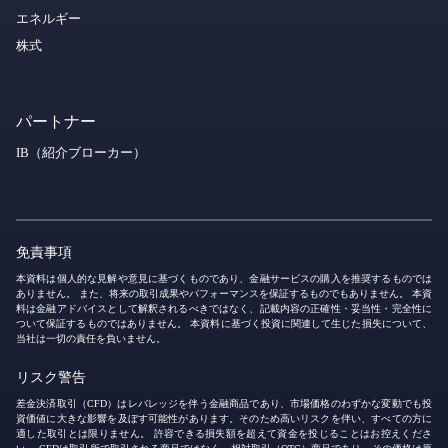
エネルギー
株式
パートナー
IB（紹介ブローカー）
免責事項
本資料は個人的な見解や意見に基づくものであり、金融サービスの購入を推奨するものでは
ありません。 また、将来の取引成果やパフォーマンスを保証するものでもありません。 本資
料は金融アドバイスとして解釈されるべきではなく、記載内容の正確性・妥当性・完全性に
ついて保証するものではありません。 本資料に基づく投資に関連して生じた損失について、
当社は一切の責任を負いません。
リスク警告
差金決済取引（CFD）はレバレッジを伴う金融商品であり、市場価格のわずかな変動でも投
資価値に大きな影響を及ぼす可能性があります。そのため高いリスクを伴い、すべての方に
適した取引とは限りません。 許容できる損失額を超えて資金を投じることはお控えくださ