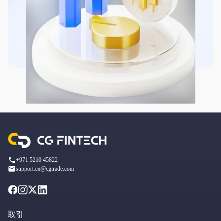
+971 5210 45822
support.en@cgtrade.com
取引