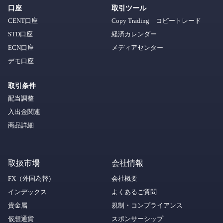
口座
取引ツール
CENT口座
Copy Trading コピートレード
STD口座
経済カレンダー
ECN口座
メディアセンター
デモ口座
取引条件
配当調整
入出金関連
商品詳細
取扱市場
会社情報
FX（外国為替）
会社概要
インデックス
よくあるご質問
貴金属
規制・コンプライアンス
仮想通貨
スポンサーシップ