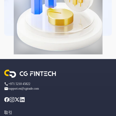
+971 5210 45822
support.en@cgtrade.com
取引