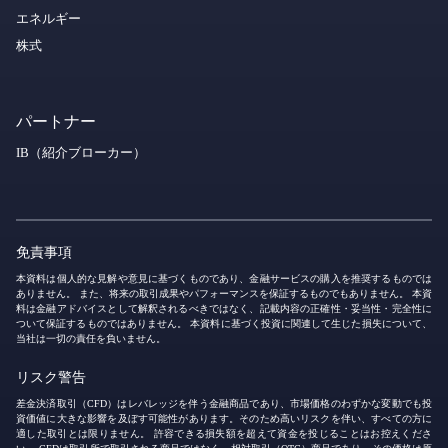
エネルギー
株式
パートナー
IB（紹介ブローカー）
免責事項
本資料は個人的な見解や意見に基づくものであり、金融サービスの購入を推奨するものでは
ありません。 また、将来の取引成果やパフォーマンスを保証するものでもありません。 本資
料は金融アドバイスとして解釈されるべきではなく、記載内容の正確性・妥当性・完全性に
ついて保証するものではありません。 本資料に基づく投資に関連して生じた損失について、
当社は一切の責任を負いません。
リスク警告
差金決済取引（CFD）はレバレッジを伴う金融商品であり、市場価格のわずかな変動でも投
資価値に大きな影響を及ぼす可能性があります。そのため高いリスクを伴い、すべての方に
適した取引とは限りません。 許容できる損失額を超えて資金を投じることはお控えくださ