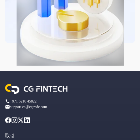
+971 5210 45822
support.en@cgtrade.com
取引