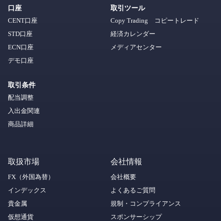
口座
取引ツール
CENT口座
Copy Trading コピートレード
STD口座
経済カレンダー
ECN口座
メディアセンター
デモ口座
取引条件
配当調整
入出金関連
商品詳細
取扱市場
会社情報
FX（外国為替）
会社概要
インデックス
よくあるご質問
貴金属
規制・コンプライアンス
仮想通貨
スポンサーシップ