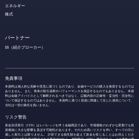
エネルギー
株式
パートナー
IB（紹介ブローカー）
免責事項
本資料は個人的な見解や意見に基づくものであり、金融サービスの購入を推奨するものでは
ありません。 また、将来の取引成果やパフォーマンスを保証するものでもありません。 本資
料は金融アドバイスとして解釈されるべきではなく、記載内容の正確性・妥当性・完全性に
ついて保証するものではありません。 本資料に基づく投資に関連して生じた損失について、
当社は一切の責任を負いません。
リスク警告
差金決済取引（CFD）はレバレッジを伴う金融商品であり、市場価格のわずかな変動でも投
資価値に大きな影響を及ぼす可能性があります。そのため高いリスクを伴い、すべての方に
適した取引とは限りません。 許容できる損失額を超えて資金を投じることはお控えくださ