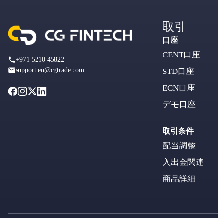
取引
口座
CENT口座
+971 5210 45822
support.en@cgtrade.com
STD口座
ECN口座
デモ口座
取引条件
配当調整
入出金関連
商品詳細