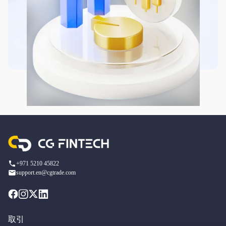
+971 5210 45822
support.en@cgtrade.com
取引