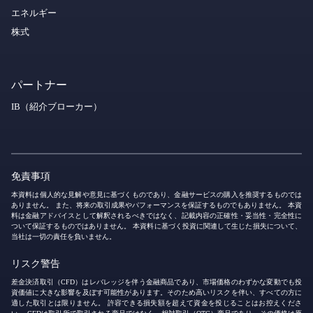
エネルギー
株式
パートナー
IB（紹介ブローカー）
免責事項
本資料は個人的な見解や意見に基づくものであり、金融サービスの購入を推奨するものでは
ありません。 また、将来の取引成果やパフォーマンスを保証するものでもありません。 本資
料は金融アドバイスとして解釈されるべきではなく、記載内容の正確性・妥当性・完全性に
ついて保証するものではありません。 本資料に基づく投資に関連して生じた損失について、
当社は一切の責任を負いません。
リスク警告
差金決済取引（CFD）はレバレッジを伴う金融商品であり、市場価格のわずかな変動でも投
資価値に大きな影響を及ぼす可能性があります。そのため高いリスクを伴い、すべての方に
適した取引とは限りません。 許容できる損失額を超えて資金を投じることはお控えくださ