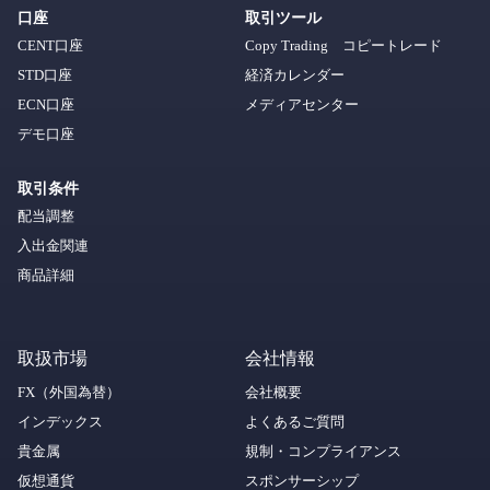
口座
取引ツール
CENT口座
Copy Trading コピートレード
STD口座
経済カレンダー
ECN口座
メディアセンター
デモ口座
取引条件
配当調整
入出金関連
商品詳細
取扱市場
会社情報
FX（外国為替）
会社概要
インデックス
よくあるご質問
貴金属
規制・コンプライアンス
仮想通貨
スポンサーシップ